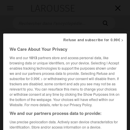
LAROUSSE

Toggle
navigation

Refuse and subscribe for 0.99€ >
We Care About Your Privacy
We and our
1013
partners store and access personal data, like
browsing data or unique identifiers, on your device. Selecting I Accept
enables tracking technologies to support the purposes shown under
we and our partners process data to provide. Selecting Refuse and
Accueil
>
Encyclopédie [musdico]
>
Gerald Moore
subscribe for 0.99€ > or withdrawing your consent will disable them. If
trackers are disabled, some content and ads you see may not be as
Gerald
Moore
relevant to you. You can resurface this menu to change your choices
or withdraw consent at any time by clicking the Show Purposes link on
the bottom of the webpage. Your choices will have effect within our
Website. For more details, refer to our Privacy Policy.
We and our partners process data to provide:
Cet article est extrait de l'ouvrage Larousse « Dictionnaire
de la musique ».
Use precise geolocation data. Actively scan device characteristics for
identification. Store and/or access information on a device.
Pianiste anglais (Watford 1899 – Penn, Buckinghamshire,