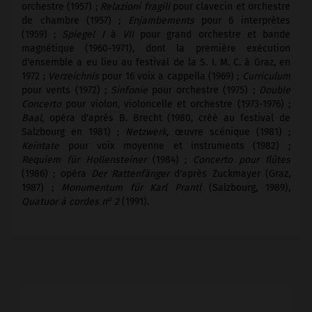
orchestre (1957) ;
Relazioni fragili
pour clavecin et orchestre
de chambre (1957) ;
Enjambements
pour 6 interprètes
(1959) ;
Spiegel I
à
VII
pour grand orchestre et bande
magnétique (1960-1971), dont la première exécution
d'ensemble a eu lieu au festival de la S. I. M. C. à Graz, en
1972 ;
Verzeichnis
pour 16 voix a cappella (1969) ;
Curriculum
pour vents (1972) ;
Sinfonie
pour orchestre (1975) ;
Double
Concerto
pour violon, violoncelle et orchestre (1973-1976) ;
Baal,
opéra d'après B. Brecht (1980, créé au festival de
Salzbourg en 1981) ;
Netzwerk,
œuvre scénique (1981) ;
Keintate
pour voix moyenne et instruments (1982) ;
Requiem für Hollensteiner
(1984) ;
Concerto pour flûtes
(1986) ; opéra
Der Rattenfänger
d'après Zuckmayer (Graz,
1987) ;
Monumentum für Karl Prantl
(Salzbourg, 1989),
o
Quatuor à cordes n
2
(1991).