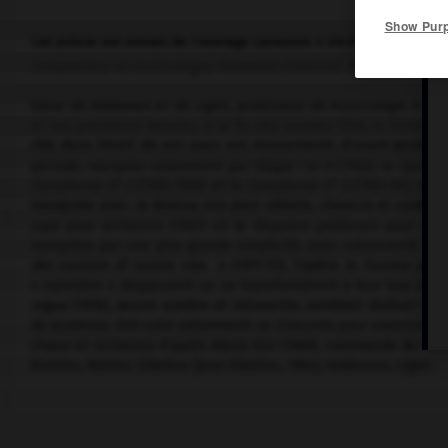
Show Pur
Cet article est extrait de l'ouvrage Larousse « Dictionnaire de la
Compositeur et musicologue finlandais (Helsinki 1941).
Élève de Kokkonen et de Ligeti, professeur de musicologie à l'un
et ses premières œuvres, à la fin des années 1950, le firent co
rôle dans l'éveil de son pays aux mouvements d'avant-garde fut 
période, marquée notamment par
Élégie I et II
(1963), le
Quintet
o
o
Symphonie n
2
(1963-1966) et la
Symphonie n
3
(1963-64), la p
inaugurée avec
le Bateau ivre
pour célesta, clavecin et cordes 
jupe
pour orchestre (1967) et le
Requiem profanum
pour solis
marquées par une plus grande simplicité, avec notamment
Ill
del cammin di nostra vita »
(1971-72), l'opéra
la Femme portu
« naïvistes » disparurent ou se transformèrent à leur tour à pa
orgue
(1978), œuvre sombre et introvertie, semblait réaliser l
de jeunesse. Ont suivi notamment un
Concerto pour violoncelle
(
chœur et orchestre d'après Alexis Kivi (1989), commande de l'uni
Brahms, Mahler, Sibelius (Jean Sibelius, 1984), Kokkonen, Ligeti.