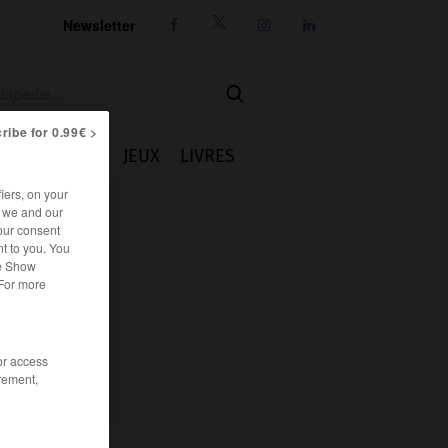
Newsletter




ribe for 0.99€ >
IE
CUISINE
JEUX
LIVRES
iers, on your
r we and our
our consent
t to you. You
he Show
 For more
/or access
rement,