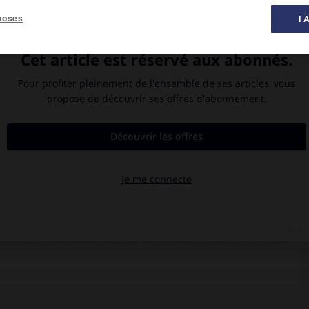
poses
I 
 musique ».
iversité d'Helsinki depuis 1975, il commença à composer très tôt,
nsidérer comme l'enfant terrible de la musique finlandaise. Son
d'ailleurs essentiel. Des influences subies lors de sa première
o
te à vents
(1964), la
Symphonie n
1 « Crescendi »
(1962-63), la
lus durable fut celle de Ligeti. Une transformation stylistique fut
(1965-66),
Suomi ­ Finlande
pour orchestre (1966),
la Fille en mini-
tes, cordes, piano et orgue (1968-69). Les années 1970 furent
o
uminations
pour orchestre (1971), la
Symphonie n
4 « Nel mezzo
gaise
(1970-1972) et
la Missa profana
(1977). Certains procédés
o
rtir du
Quatuor à cordes n
1
(1977), tandis que le
Concerto pour
'amalgame des principales tendances manifestées dans les œuvres
o
e
1983-1987) et la
Symphonie n
5 « Il
de bénédiction »
pour soli,
e
versité d'Helsinki pour son 350
anniversaire (1990). Il a écrit sur