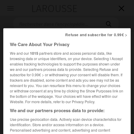
LAROUSSE

Toggle
navigation

Refuse and subscribe for 0.99€ >
We Care About Your Privacy
We and our
1015
partners store and access personal data, like
browsing data or unique identifiers, on your device. Selecting I Accept
enables tracking technologies to support the purposes shown under
we and our partners process data to provide. Selecting Refuse and
subscribe for 0.99€ > or withdrawing your consent will disable them. If
Accueil
>
Encyclopédie [musdico]
>
Eduardo Mata
trackers are disabled, some content and ads you see may not be as
relevant to you. You can resurface this menu to change your choices
Eduardo
Mata
or withdraw consent at any time by clicking the Show Purposes link on
the bottom of the webpage. Your choices will have effect within our
Website. For more details, refer to our Privacy Policy.
We and our partners process data to provide:
Cet article est extrait de l'ouvrage Larousse « Dictionnaire
Use precise geolocation data. Actively scan device characteristics for
de la musique ».
identification. Store and/or access information on a device.
Personalised advertising and content, advertising and content
Compositeur et chef d'orchestre mexicain (Mexico 1942).