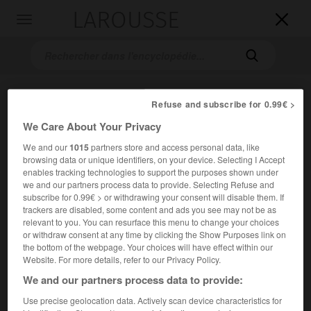
LAROUSSE

Toggle
navigation

Refuse and subscribe for 0.99€ >
We Care About Your Privacy
We and our
1015
partners store and access personal data, like
browsing data or unique identifiers, on your device. Selecting I Accept
enables tracking technologies to support the purposes shown under
Accueil
>
Encyclopédie [musdico]
>
Claude Rostand
we and our partners process data to provide. Selecting Refuse and
subscribe for 0.99€ > or withdrawing your consent will disable them. If
trackers are disabled, some content and ads you see may not be as
Claude
Rostand
relevant to you. You can resurface this menu to change your choices
or withdraw consent at any time by clicking the Show Purposes link on
the bottom of the webpage. Your choices will have effect within our
Website. For more details, refer to our Privacy Policy.
Cet article est extrait de l'ouvrage Larousse « Dictionnaire
We and our partners process data to provide:
de la musique ».
Use precise geolocation data. Actively scan device characteristics for
Musicologue et critique musical français (Paris 1912 –