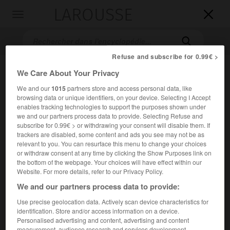
LAROUSSE

Toggle
navigation

Refuse and subscribe for 0.99€ >
We Care About Your Privacy
We and our
1015
partners store and access personal data, like
browsing data or unique identifiers, on your device. Selecting I Accept
enables tracking technologies to support the purposes shown under
we and our partners process data to provide. Selecting Refuse and
subscribe for 0.99€ > or withdrawing your consent will disable them. If
Accueil
>
Encyclopédie [musdico]
>
Blas Galindo Dimas
trackers are disabled, some content and ads you see may not be as
relevant to you. You can resurface this menu to change your choices
or withdraw consent at any time by clicking the Show Purposes link on
Blas
Galindo Dimas
the bottom of the webpage. Your choices will have effect within our
Website. For more details, refer to our Privacy Policy.
We and our partners process data to provide:
Use precise geolocation data. Actively scan device characteristics for
Cet article est extrait de l'ouvrage Larousse « Dictionnaire
identification. Store and/or access information on a device.
de la musique ».
Personalised advertising and content, advertising and content
Compositeur mexicain (San Gabriel 1910 – Mexico 1993).
measurement, audience research and services development.