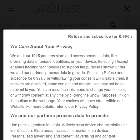
LAROUSSE

Toggle
navigation

Refuse and subscribe for 0.99€ >
We Care About Your Privacy
We and our
1015
partners store and access personal data, like
browsing data or unique identifiers, on your device. Selecting I Accept
enables tracking technologies to support the purposes shown under
we and our partners process data to provide. Selecting Refuse and
subscribe for 0.99€ > or withdrawing your consent will disable them. If
Accueil
>
Encyclopédie [musdico]
>
Astrid Varnay
trackers are disabled, some content and ads you see may not be as
relevant to you. You can resurface this menu to change your choices
Astrid
Varnay
or withdraw consent at any time by clicking the Show Purposes link on
the bottom of the webpage. Your choices will have effect within our
Website. For more details, refer to our Privacy Policy.
We and our partners process data to provide:
Cet article est extrait de l'ouvrage Larousse « Dictionnaire
Use precise geolocation data. Actively scan device characteristics for
de la musique ».
identification. Store and/or access information on a device.
Personalised advertising and content, advertising and content
Soprano américaine (Stockholm 1918).