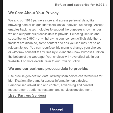
Refuse and subscribe for 0.99€ >
Né de parents zurichois, il bâtira une œuvre
We Care About Your Privacy
où s'équilibrent les apports de son origine alémanique et
de sa formation française. De son origine alémanique, il
We and our
1015
partners store and access personal data, like
reçoit l'empreinte d'une tradition protestante. La Bible lui
browsing data or unique identifiers, on your device. Selecting I Accept
deviendra familière et l'inspirera
(le Roi David, Judith).
Il
enables tracking technologies to support the purposes shown under
est, en quelque sorte, préparé à accueillir J.-S. Bach, dont la
we and our partners process data to provide. Selecting Refuse and
subscribe for 0.99€ > or withdrawing your consent will disable them. If
révélation, dès sa quinzième année, sous la forme de deux
trackers are disabled, some content and ads you see may not be as
cantates dirigées par Caplet, est à l'origine du culte qu'il ne
relevant to you. You can resurface this menu to change your choices
cessera de vouer à celui qu'il nomme « son grand
or withdraw consent at any time by clicking the Show Purposes link on
modèle ». Il compose aussitôt un oratorio-cantate,
le
the bottom of the webpage. Your choices will have effect within our
Calvaire,
où se découvrent déjà les perspectives de son
Website. For more details, refer to our Privacy Policy.
œuvre future. N'est-ce pas par une
Passion
­ que seule la
We and our partners process data to provide:
mort de l'auteur du texte fera avorter ­ qu'il souhaite
couronner sa carrière ? Du moins en connaissons-nous la
Use precise geolocation data. Actively scan device characteristics for
première partie,
Une cantate de Noël
(1953), sa dernière
identification. Store and/or access information on a device.
œuvre, qui s'achève sur un choral. La forme même du
Personalised advertising and content, advertising and content
choral adhère à son tempérament. Honegger en dédie un à
measurement, audience research and services development.
l'orgue,
Fugue, Choral
(1917) ; il en confie un à la trompette
List of Partners (vendors)
e
dans le finale de sa
2
symphonie
pour cordes (1941). Parmi
les œuvres où se conjuguent les influences alémaniques,
protestantes et de J.-S. Bach relevons
le Roi David,
psaume
I Accept