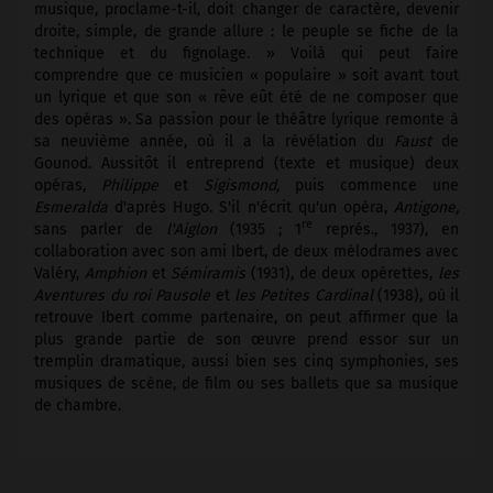
musique, proclame-t-il, doit changer de caractère, devenir
droite, simple, de grande allure : le peuple se fiche de la
technique et du fignolage. » Voilà qui peut faire
comprendre que ce musicien « populaire » soit avant tout
un lyrique et que son « rêve eût été de ne composer que
des opéras ». Sa passion pour le théâtre lyrique remonte à
sa neuvième année, où il a la révélation du
Faust
de
Gounod. Aussitôt il entreprend (texte et musique) deux
opéras,
Philippe
et
Sigismond,
puis commence une
Esmeralda
d'après Hugo. S'il n'écrit qu'un opéra,
Antigone,
re
sans parler de
l'Aiglon
(1935 ; 1
représ., 1937), en
collaboration avec son ami Ibert, de deux mélodrames avec
Valéry,
Amphion
et
Sémiramis
(1931), de deux opérettes,
les
Aventures du roi Pausole
et
les Petites Cardinal
(1938), où il
retrouve Ibert comme partenaire, on peut affirmer que la
plus grande partie de son œuvre prend essor sur un
tremplin dramatique, aussi bien ses cinq symphonies, ses
musiques de scène, de film ou ses ballets que sa musique
de chambre.