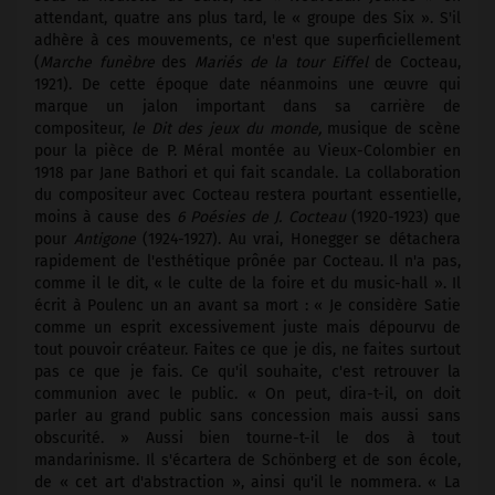
attendant, quatre ans plus tard, le « groupe des Six ». S'il
adhère à ces mouvements, ce n'est que superficiellement
(
Marche funèbre
des
Mariés de la tour Eiffel
de Cocteau,
1921). De cette époque date néanmoins une œuvre qui
marque un jalon important dans sa carrière de
compositeur,
le Dit des jeux du monde,
musique de scène
pour la pièce de P. Méral montée au Vieux-Colombier en
1918 par Jane Bathori et qui fait scandale. La collaboration
du compositeur avec Cocteau restera pourtant essentielle,
moins à cause des
6 Poésies de J. Cocteau
(1920-1923) que
pour
Antigone
(1924-1927). Au vrai, Honegger se détachera
rapidement de l'esthétique prônée par Cocteau. Il n'a pas,
comme il le dit, « le culte de la foire et du music-hall ». Il
écrit à Poulenc un an avant sa mort : « Je considère Satie
comme un esprit excessivement juste mais dépourvu de
tout pouvoir créateur. Faites ce que je dis, ne faites surtout
pas ce que je fais. Ce qu'il souhaite, c'est retrouver la
communion avec le public. « On peut, dira-t-il, on doit
parler au grand public sans concession mais aussi sans
obscurité. » Aussi bien tourne-t-il le dos à tout
mandarinisme. Il s'écartera de Schönberg et de son école,
de « cet art d'abstraction », ainsi qu'il le nommera. « La