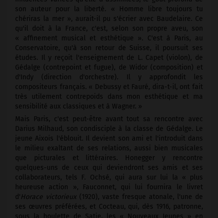
son auteur pour la liberté. « Homme libre toujours tu
chériras la mer », aurait-il pu s'écrier avec Baudelaire. Ce
qu'il doit à la France, c'est, selon son propre aveu, son
« affinement musical et esthétique ». C'est à Paris, au
Conservatoire, qu'à son retour de Suisse, il poursuit ses
études. Il y reçoit l'enseignement de L. Capet (violon), de
Gédalge (contrepoint et fugue), de Widor (composition) et
d'Indy (direction d'orchestre). Il y approfondit les
compositeurs français. « Debussy et Fauré, dira-t-il, ont fait
très utilement contrepoids dans mon esthétique et ma
sensibilité aux classiques et à Wagner. »
Mais Paris, c'est peut-être avant tout sa rencontre avec
Darius Milhaud, son condisciple à la classe de Gédalge. Le
jeune Aixois l'éblouit. Il devient son ami et l'introduit dans
le milieu exaltant de ses relations, aussi bien musicales
que picturales et littéraires. Honegger y rencontre
quelques-uns de ceux qui deviendront ses amis et ses
collaborateurs, tels F. Ochsé, qui aura sur lui la « plus
heureuse action », Fauconnet, qui lui fournira le livret
d'
Horace victorieux
(1920), vaste fresque atonale, l'une de
ses œuvres préférées, et Cocteau, qui, dès 1916, patronne,
sous la houlette de Satie, les « Nouveaux Jeunes » en