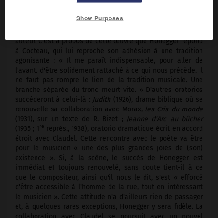
dramatique écrit en collaboration avec René Morax,
représenté au théâtre populaire du Jorat (Mézières, Suisse)
Show Purposes
et qui, réinstrumenté et ramassé en oratorio, fut à l'origine,
dès sa création à Paris en 1924, de la popularité de son
auteur. C'est à propos de cette œuvre que Honegger répond
à Cocteau, qui lui reproche son adhésion à une tradition
agonisante : « Il me paraît indispensable, pour aller de
l'avant, d'être solidement rattaché à ce qui nous précède. Il
ne faut pas rompre le lien de la tradition musicale. Une
branche séparée du tronc meurt vite. » D'autres oratorios
succéderont à celui-là :
Judith
(1926), drame biblique où se
renouvelle sa collaboration avec Morax,
les Cris du monde
(1931), sur un texte de R. Bizet ;
Jeanne d'Arc au bûcher
re
(1935 ; 1
représ., 1938), oratorio dramatique écrit en accord
étroit avec Claudel. Cette rencontre avec le poète va être
pour le musicien « une des plus grandes joies de (son)
existence ». Si, à la scène, le succès de Honegger est
immédiat et toujours renouvelé, sans doute tient-il à ce
que le compositeur, ainsi qu'il nous le dit, s'est « efforcé
d'être accessible à l'homme de la rue, tout en intéressant
le musicien ». Cette attitude n'a d'ailleurs rien de passager
et, à quelques rares exceptions, Honegger y sera fidèle. La
collaboration avec Claudel se poursuit avec un nouvel