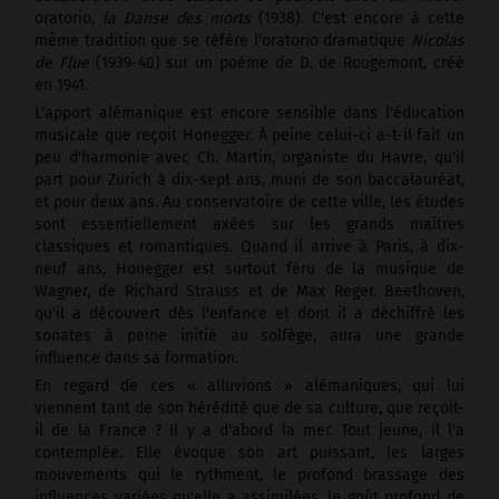
oratorio,
la Danse des morts
(1938). C'est encore à cette
même tradition que se réfère l'oratorio dramatique
Nicolas
de Flue
(1939-40) sur un poème de D. de Rougemont, créé
en 1941.
L'apport alémanique est encore sensible dans l'éducation
musicale que reçoit Honegger. À peine celui-ci a-t-il fait un
peu d'harmonie avec Ch. Martin, organiste du Havre, qu'il
part pour Zurich à dix-sept ans, muni de son baccalauréat,
et pour deux ans. Au conservatoire de cette ville, les études
sont essentiellement axées sur les grands maîtres
classiques et romantiques. Quand il arrive à Paris, à dix-
neuf ans, Honegger est surtout féru de la musique de
Wagner, de Richard Strauss et de Max Reger. Beethoven,
qu'il a découvert dès l'enfance et dont il a déchiffré les
sonates à peine initié au solfège, aura une grande
influence dans sa formation.
En regard de ces « alluvions » alémaniques, qui lui
viennent tant de son hérédité que de sa culture, que reçoit-
il de la France ? Il y a d'abord la mer. Tout jeune, il l'a
contemplée. Elle évoque son art puissant, les larges
mouvements qui le rythment, le profond brassage des
influences variées qu'elle a assimilées, le goût profond de