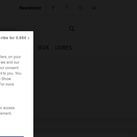
Newsletter




ribe for 0.99€ >
IE
CUISINE
JEUX
LIVRES
iers, on your
r we and our
our consent
t to you. You
he Show
 For more
/or access
rement,