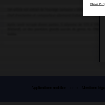
Show Pur
Cet article est extrait de l'ouvrage Larousse « Dictionnaire de la
Chef d'orchestre et compositeur allemand (Coburg 1735 – Gotha 1
Après avoir occupé divers postes, il séjourna de 1772 à 1774 à
Wieland), un des premiers grands succès du genre. En 1780, il
Gotha.
Applications mobiles
Index
Mentions légal