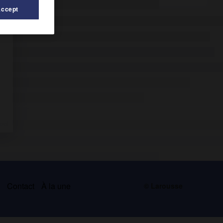
Accept
s
Contact
À la une
© Larousse