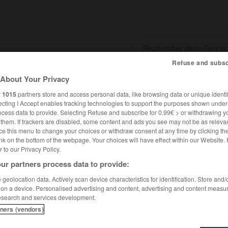
Refuse and subsc
About Your Privacy
SHCARDS
TRADUCTEUR
CONJUGATEUR
ENCYCLOPÉD
r
1015
partners store and access personal data, like browsing data or unique identif
ecting I Accept enables tracking technologies to support the purposes shown unde
ocess data to provide. Selecting Refuse and subscribe for 0.99€ > or withdrawing y
e them. If trackers are disabled, some content and ads you see may not be as relevan
ce this menu to change your choices or withdraw consent at any time by clicking t
nk on the bottom of the webpage. Your choices will have effect within our Website.
er to our Privacy Policy.
ur partners process data to provide:
geolocation data. Actively scan device characteristics for identification. Store and
 on a device. Personalised advertising and content, advertising and content measu
esearch and services development.
tners (vendors)