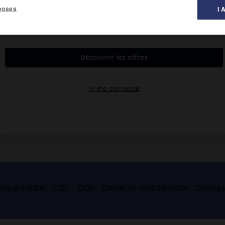
poses
I 
 musique ».
787).
 Weimar, où fut créé en mai 1773 son singspiel
Alceste
(livret de
 succéda à Jiri Antonin Benda comme directeur de la musique à
es et crédits
CGU
CGV
Charte de confidentialité
Cookie