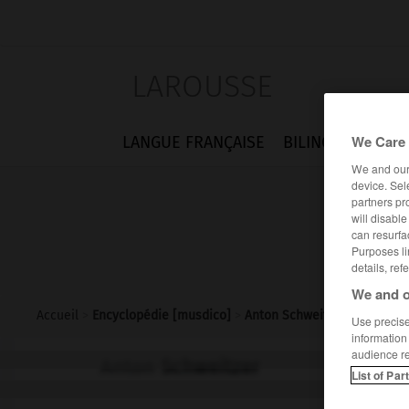
LAROUSSE
We Care 
LANGUE FRANÇAISE
BILINGUES
FLA
We and ou
device. Sel
partners pr
will disabl
can resurfa
Purposes li
details, ref
We and o
Accueil
>
Encyclopédie [musdico]
>
Anton Schweitzer
Use precise 
information
audience r
Anton
Schweitzer
List of Par