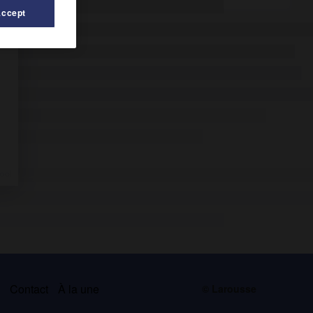
Accept
s
Contact
À la une
© Larousse