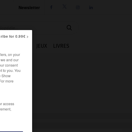
Newsletter




ribe for 0.99€ >
IE
CUISINE
JEUX
LIVRES
iers, on your
r we and our
our consent
t to you. You
he Show
 For more
/or access
rement,