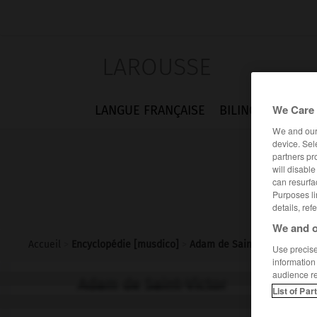
LAROUSSE
We Care 
LANGUE FRANÇAISE
BILINGUES
FLA
We and ou
device. Sel
partners pr
will disabl
can resurfa
Purposes li
details, ref
We and o
Accueil
>
Encyclopédie [musdico]
>
Adam de Saint-Victor
Use precise 
information
audience r
Adam de Saint-Victor
List of Par