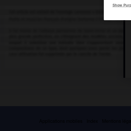
Show Pur
Cet article est extrait de l'ouvrage Larousse « Dictionnaire de la
Poète et musicien français d'origine bretonne (†1177 ou 1192).
Il fut moine de l'abbaye parisienne de Saint-Victor et un des 
plus grande perfection, en s'éloignant des modèles anciens, par 
auquel il substitua une mélodie libre s'apparentant souvent
compositions de ce type, dont quelques-unes parmi les plus bel
Leur utilisation fut supprimée par le concile de Trente.
Applications mobiles
Index
Mentions légal