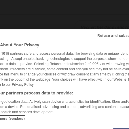
Refuse and subsc
About Your Privacy
SHCARDS
TRADUCTEUR
CONJUGATEUR
ENCYCLOPÉD
r
1015
partners store and access personal data, like browsing data or unique identif
ecting I Accept enables tracking technologies to support the purposes shown unde
ocess data to provide. Selecting Refuse and subscribe for 0.99€ > or withdrawing y
e them. If trackers are disabled, some content and ads you see may not be as relevan
ce this menu to change your choices or withdraw consent at any time by clicking t
nk on the bottom of the webpage. Your choices will have effect within our Website.
er to our Privacy Policy.
ur partners process data to provide:
geolocation data. Actively scan device characteristics for identification. Store and
 on a device. Personalised advertising and content, advertising and content measu
esearch and services development.
tners (vendors)