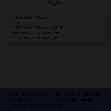
PLAN
ULCÉRATION CUTANÉE
Causes
ULCÉRATION DE LA MUQUEUSE
Diagnostic d'une ulcération
Traitement d'une ulcération
Applications mobiles
Index
Mentions légales et
crédits
CGU
CGV
Charte de confidentialité
Cookies
Contact
À la une
+