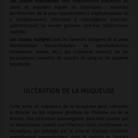
Les causes infectieuses
sont fréquemment présentes au
cours de maladies aiguës ou chroniques : maladies
bactériennes de la peau (pyodermites à staphylocoques ou
à streptocoques), infections à champignons (mycose,
sporotrichose) ou encore gommes ulcérées (tuberculose,
syphilis).
Les causes malignes
sont les tumeurs malignes de la peau
(épithéliomas basocellulaires ou spinocellulaires,
mélanomes malins, etc.), qui s'ulcèrent souvent, ou les
localisations cutanées de cancers du sang ou du système
lymphoïde.
ULCÉRATION DE LA MUQUEUSE
Cette perte de substance de la muqueuse peut concerner
la bouche ou les organes génitaux de l'homme ou de la
femme. Une ulcération vulvovaginale peut être causée par
un traumatisme sexuel, une infection virale, bactérienne ou
mycosique, par exemple par le zona et diverses maladies
sexuellement transmissibles, dont la syphilis et l'herpès