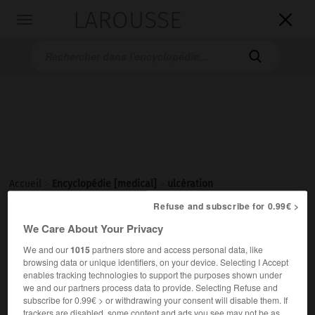
LAROUSSE

Toggle
navigation

Accueil
>
Encyclopédie [medical]
>
ulcération
Refuse and subscribe for 0.99€ >
ulcération
We Care About Your Privacy
We and our
1015
partners store and access personal data, like
browsing data or unique identifiers, on your device. Selecting I Accept
enables tracking technologies to support the purposes shown under
Cet article est extrait de l'ouvrage « Larousse Médical ».
we and our partners process data to provide. Selecting Refuse and
Ulcère superficiel qui est la conséquence de ce processus.
subscribe for 0.99€ > or withdrawing your consent will disable them. If
trackers are disabled, some content and ads you see may not be as