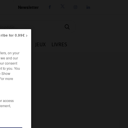
Newsletter




ribe for 0.99€ >
IE
CUISINE
JEUX
LIVRES
iers, on your
r we and our
our consent
t to you. You
he Show
 For more
/or access
rement,