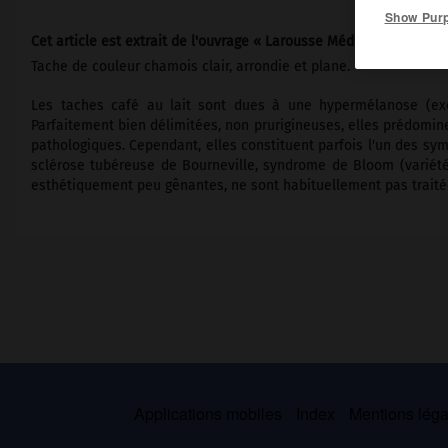
Show Pur
Cet article est extrait de l'ouvrage « Larousse Médical ».
Tache de couleur chamois clair, arrondie et plane.
Les taches café au lait sont dues à une hypermélanose (exc
Parfaitement bien délimitées, non prurigineuses, elles prédominen
pathologiques. Cependant, elles constituent parfois l'un des sy
sclérose tubéreuse de Bourneville, syndrome de Bloom (variété 
esthétiquement peu gênantes, ne sont habituellement pas traité
Applications mobiles
Index
Mentions légal