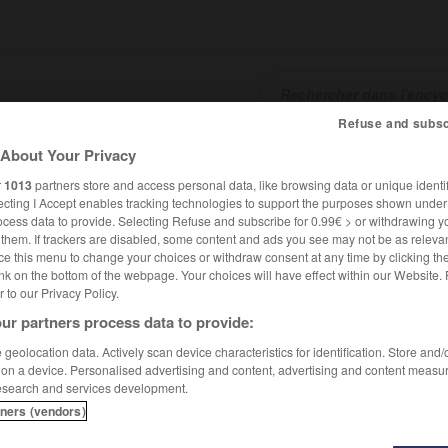
Refuse and subsc
About Your Privacy
SHCARDS
TRADUCTEUR
CONJUGATEUR
ENCYCLOPÉD
r
1013
partners store and access personal data, like browsing data or unique identif
ecting I Accept enables tracking technologies to support the purposes shown unde
ocess data to provide. Selecting Refuse and subscribe for 0.99€ > or withdrawing y
e them. If trackers are disabled, some content and ads you see may not be as relevan
ce this menu to change your choices or withdraw consent at any time by clicking t
nk on the bottom of the webpage. Your choices will have effect within our Website.
er to our Privacy Policy.
ur partners process data to provide:
geolocation data. Actively scan device characteristics for identification. Store and
 on a device. Personalised advertising and content, advertising and content measu
esearch and services development.
tners (vendors)