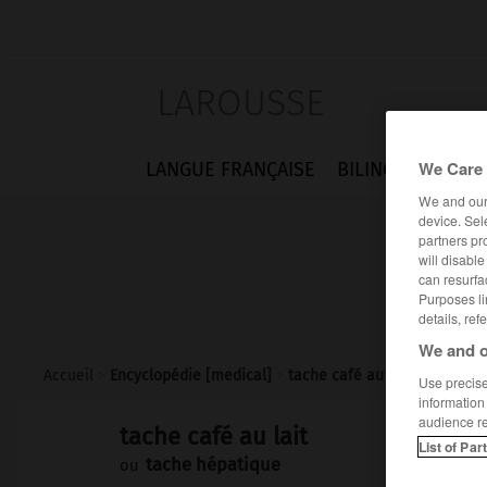
LAROUSSE
We Care 
LANGUE FRANÇAISE
BILINGUES
FLA
We and ou
device. Sel
partners pr
will disabl
can resurfa
Purposes li
details, ref
We and o
Accueil
>
Encyclopédie [medical]
>
tache café au lait
Use precise 
information
audience r
tache café au lait
List of Par
tache hépatique
ou