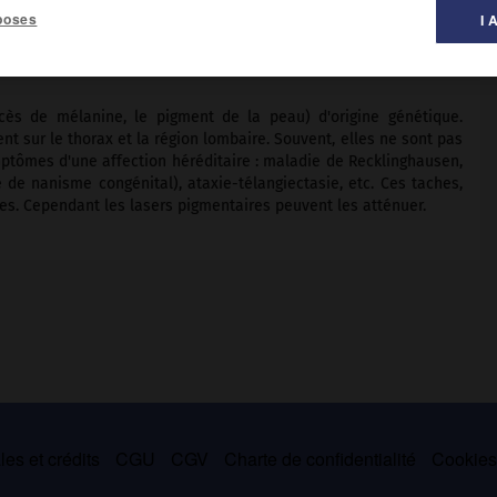
poses
I 
ès de mélanine, le pigment de la peau) d'origine génétique.
t sur le thorax et la région lombaire. Souvent, elles ne sont pas
mptômes d'une affection héréditaire : maladie de Recklinghausen,
de nanisme congénital), ataxie-télangiectasie, etc. Ces taches,
es. Cependant les lasers pigmentaires peuvent les atténuer.
es et crédits
CGU
CGV
Charte de confidentialité
Cookie