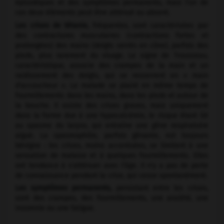
épisodiques et des symptômes permanents, mais l'un de
ces deux éléments peut être atténué ou absent.
Les crises de tétanie,
fréquentes, sont caractérisées par
des contractures musculaires (contractions fortes et
prolongées) des mains (doigts serrés en cône), parfois des
pieds, plus rarement du visage. Le signe de Trousseau,
caractéristique, associe des crampes de la main et un
raidissement des doigts, qui se resserrent en « main
d'accoucheur ». Le malade se plaint en même temps de
fourmillements dans les mains, dans les pieds et autour de
la bouche. Il existe des crises graves, mais uniquement
dans la forme due à une hypocalcémie, le risque étant lié
au spasme du larynx, qui entraîne une gêne respiratoire
aiguë. La spasmophilie, parfois gênante, est toujours
bénigne : les crises, moins accentuées, se limitent à une
sensation de malaise et à quelques fourmillements. Elles
ont tendance à s'atténuer avec l'âge. Il n'y a pas de perte
de connaissance pendant la crise, qui cesse spontanément.
Les symptômes permanents,
persistant entre les crises,
sont des crampes, des fourmillements, une anxiété, une
insomnie ou une fatigue.