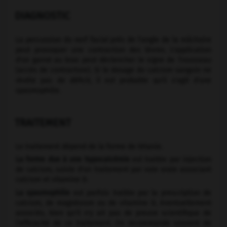
DIAGNOSTIC
La percussion du nerf facial près de l'angle de la mâchoire
peut provoquer une contraction des lèvres. L'application
d'un garrot au bras peut déclencher le signe de Trousseau
(accès de contracture). Si le dosage du calcium sanguin ne
révèle pas de déficit, il est probable qu'il s'agit d'une
spasmophilie.
TRAITEMENT
Le traitement dépend de la forme de tétanie.
La forme due à une hypocalcémie
est traitée par injection
de calcium, suivie d'un traitement par voie orale associant
calcium et vitamine D.
La spasmophilie
est parfois traitée par la prescription de
calcium, de magnésium ou de vitamine D, éventuellement
associés, bien qu'il n'y ait pas de preuve scientifique de
l'efficacité de ce traitement. On recommande souvent de