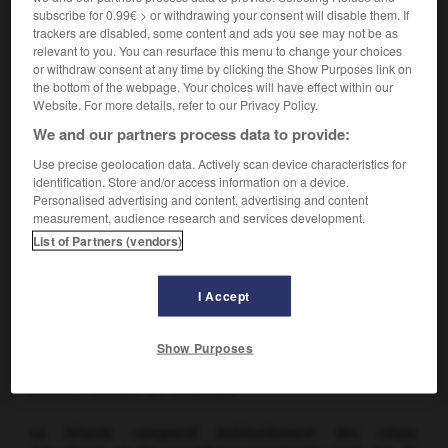
subscribe for 0.99€ > or withdrawing your consent will disable them. If
trackers are disabled, some content and ads you see may not be as
relevant to you. You can resurface this menu to change your choices
CAUSES
or withdraw consent at any time by clicking the Show Purposes link on
the bottom of the webpage. Your choices will have effect within our
Une tétanie correspond à deux formes d'affections. La
Website. For more details, refer to our Privacy Policy.
première, la plus rare, peut être due à une diminution de la
We and our partners process data to provide:
concentration du calcium sanguin (hypocalcémie), comme
Use precise geolocation data. Actively scan device characteristics for
dans les rares cas observés d'hypoparathyroïdie, mais
identification. Store and/or access information on a device.
également à une diminution du magnésium ou du
Personalised advertising and content, advertising and content
potassium (hypokaliémie), ou encore à une alcalose, c'est-
measurement, audience research and services development.
à-dire à un excès de bases (substances alcalines) dans
List of Partners (vendors)
l'organisme. La seconde forme de tétanie, plus fréquente, à
laquelle on réserve en général le nom de spasmophilie et
qui est aussi appelée parfois tétanie normocalcémique, n'a
I Accept
pas de cause précise. Elle est favorisée par les états
anxieux.
Show Purposes
SYMPTÔMES ET SIGNES
La tétanie comprend habituellement des crises