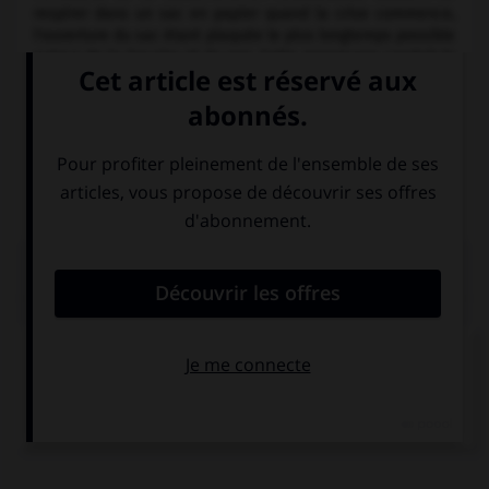
respirer dans un sac en papier quand la crise commence,
l'ouverture du sac étant plaquée le plus longtemps possible
autour de la bouche et du nez. Cette manœuvre conduit le
patient à inspirer l'air qu'il expire, plus riche en gaz
carbonique. En traitement de fond, une psychothérapie ou
l'administration d'un anxiolytique peuvent également être
indiquées.
Voir :
hypocalcémie
,
spasmophilie
.
PLAN
CAUSES
SYMPTÔMES ET SIGNES
DIAGNOSTIC
TRAITEMENT