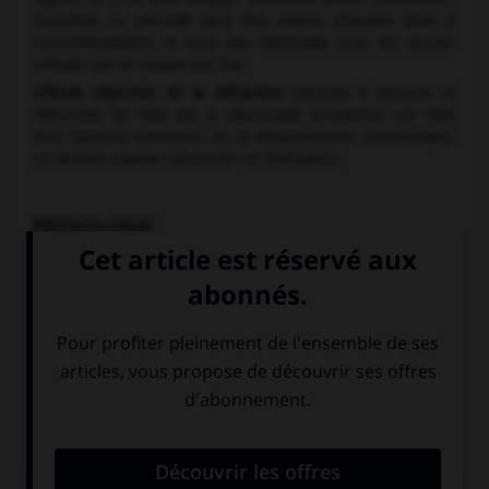
Toutefois, ce procédé peut être source d'erreurs liées à
l'accommodation et n'est pas réalisable avec les jeunes
enfants qui ne savent pas lire.
L'étude objective de la réfraction
consiste à mesurer la
réfraction de l'œil par la skiascopie (projection sur l'œil
d'un faisceau lumineux) ou la réfractométrie automatique.
Ce dernier examen nécessite un ordinateur.
PATHOLOGIE
L'amétropie est une anomalie du système optique
entraînant un trouble de la réfraction. On distingue 3 types
d'amétropie : la myopie, l'hypermétropie et l'astigmatisme.
La réfraction sphérique (la même quel que soit l'axe de
l'œil) est modifiée en cas de myopie et d'hypermétropie et
la réfraction cylindrique (dont l'orientation est fonction de
l'axe de l'œil), en cas d'astigmatisme.