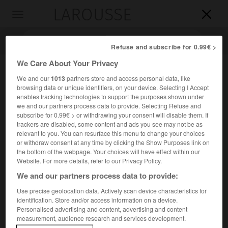
LAROUSSE

Toggle
navigation

Refuse and subscribe for 0.99€ >
We Care About Your Privacy
We and our
1013
partners store and access personal data, like
browsing data or unique identifiers, on your device. Selecting I Accept
enables tracking technologies to support the purposes shown under
we and our partners process data to provide. Selecting Refuse and
subscribe for 0.99€ > or withdrawing your consent will disable them. If
trackers are disabled, some content and ads you see may not be as
Accueil
>
Encyclopédie [medical]
>
polyclinique
relevant to you. You can resurface this menu to change your choices
or withdraw consent at any time by clicking the Show Purposes link on
the bottom of the webpage. Your choices will have effect within our
polyclinique
Website. For more details, refer to our Privacy Policy.
We and our partners process data to provide:
Use precise geolocation data. Actively scan device characteristics for
identification. Store and/or access information on a device.
Cet article est extrait de l'ouvrage « Larousse Médical ».
Personalised advertising and content, advertising and content
Établissement privé d'hospitalisation et de consultation où
measurement, audience research and services development.
exercent des praticiens de spécialités différentes.