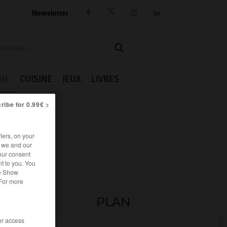
Newsletter




IE
CUISINE
JEUX
LIVRES
ribe for 0.99€ >
iers, on your
r we and our
our consent
t to you. You
he Show
 For more
PLAN
/or access