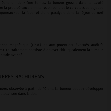
s. Dans un deuxième temps, la tumeur grossit dans la cavité
 la protubérance annulaire, ou pont, et le cervelet). Le sujet se
ijumeau (sur la face) et d'une paralysie dans la région du nerf
ance magnétique (I.R.M.) et aux potentiels évoqués auditifs
). Le traitement consiste à enlever chirurgicalement la tumeur.
n stade avancé.
ERFS RACHIDIENS
inière, observée à partir de 40 ans. La tumeur peut se développer
 localisée dans le dos.