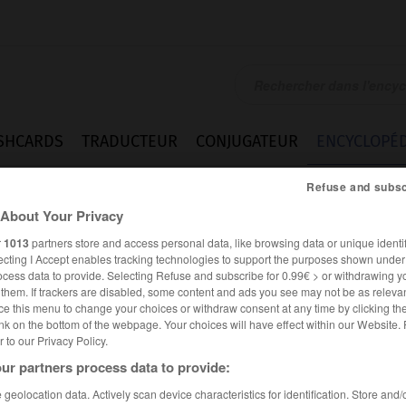
SHCARDS
TRADUCTEUR
CONJUGATEUR
ENCYCLOPÉD
Refuse and subsc
About Your Privacy
r
1013
partners store and access personal data, like browsing data or unique identif
ecting I Accept enables tracking technologies to support the purposes shown unde
ocess data to provide. Selecting Refuse and subscribe for 0.99€ > or withdrawing y
e them. If trackers are disabled, some content and ads you see may not be as relevan
ce this menu to change your choices or withdraw consent at any time by clicking t
nk on the bottom of the webpage. Your choices will have effect within our Website.
er to our Privacy Policy.
ur partners process data to provide:
geolocation data. Actively scan device characteristics for identification. Store and