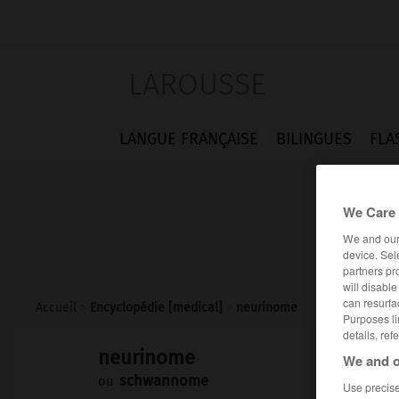
LAROUSSE
LANGUE FRANÇAISE
BILINGUES
FLA
We Care 
We and ou
device. Sel
partners pr
will disabl
can resurfa
Accueil
>
Encyclopédie [medical]
>
neurinome
Purposes li
details, ref
neurinome
We and o
schwannome
ou
Use precise 