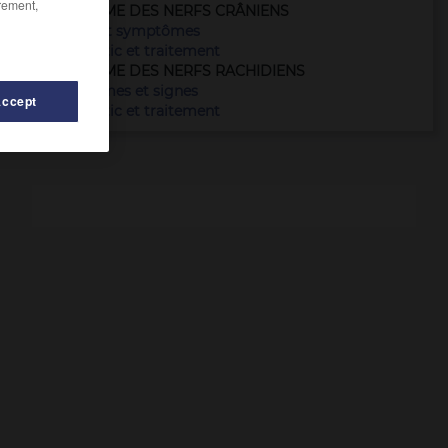
rement,
NEURINOME DES NERFS CRÂNIENS
Causes et symptômes
Diagnostic et traitement
NEURINOME DES NERFS RACHIDIENS
Symptômes et signes
Accept
Diagnostic et traitement