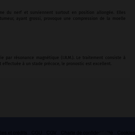
ne du nerf et surviennent surtout en position allongée. Elles
 tumeur, ayant grossi, provoque une compression de la moelle
ie par résonance magnétique (I.R.M.). Le traitement consiste à
st effectuée à un stade précoce, le pronostic est excellent.
es et crédits
CGU
CGV
Charte de confidentialité
Cookie