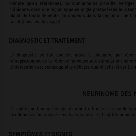
compte qu'au téléphone), bourdonnements d'oreille, vertige
crânienne, dans une région appelée angle pontocérébelleux (entre
plaint de fourmillements, de douleurs dans la région du nerf tr
facial (muscles du visage).
DIAGNOSTIC ET TRAITEMENT
Le diagnostic se fait souvent grâce à l'imagerie par réson
(enregistrement de la réponse nerveuse aux stimulations sonores
L'intervention est beaucoup plus délicate quand celle-ci est à u
NEURINOME DES N
Il s'agit d'une tumeur bénigne d'un nerf rattaché à la moelle ép
aux dépens d'une racine sensitive ou motrice et est fréquemment
SYMPTÔMES ET SIGNES