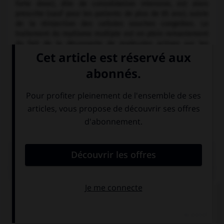
forte dose), dite de consolidation intensive, est alors
prescrite (sauf pour les patients de plus de 65 ans), suivie
de la réinjection des cellules souches congelées. Le
traitement du myélome multiple est en plein remaniement
du fait de la découverte de molécules actives sur les
plasmocytes malins, comme le thalidomide ou son dérivé
le lénalidomide, ou encore le bortézomib.
La surveillance pendant le traitement et après son arrêt
porte essentiellement sur la mesure du taux de
l’immunoglobuline monoclonale dans le sérum et les
urines, la mesure de la fonction du rein et du calcium
sanguin, ainsi que la surveillance osseuse (radiographies).
PLAN
SYMPTÔMES ET SIGNES
DIAGNOSTIC ET ÉVOLUTION
TRAITEMENT ET SURVEILLANCE