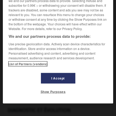
we and our partners process data to provide. Selecting Refuse and
subscribe for 0.99€ > or withdrawing your consent will disable them. If
Le myélome multiple se développe généralement chez des
trackers are disabled, some content and ads you see may not be as
personnes âgées de plus de 50 ans.
relevant to you. You can resurface this menu to change your choices
or withdraw consent at any time by clicking the Show Purposes link on
the bottom of the webpage. Your choices will have effect within our
Website. For more details, refer to our Privacy Policy.
SYMPTÔMES ET SIGNES
We and our partners process data to provide:
Les plasmocytes étant les cellules spécialisées dans la
Use precise geolocation data. Actively scan device characteristics for
sécrétion d'anticorps, on observe le plus souvent dans le
identification. Store and/or access information on a device.
sang du malade une augmentation anormale de la
Personalised advertising and content, advertising and content
production d'un seul type particulier d'immunoglobuline.
measurement, audience research and services development.
Les plasmocytes sécrètent souvent aussi des substances
List of Partners (vendors)
qui entraînent progressivement une destruction du tissu
osseux. La maladie peut être découverte à l'occasion de
I Accept
douleurs osseuses rebelles, d'une anémie, d'une
augmentation importante de la vitesse de sédimentation,
d’une insuffisance rénale, ou d'infections à répétition,
Show Purposes
pulmonaires notamment.
DIAGNOSTIC ET ÉVOLUTION