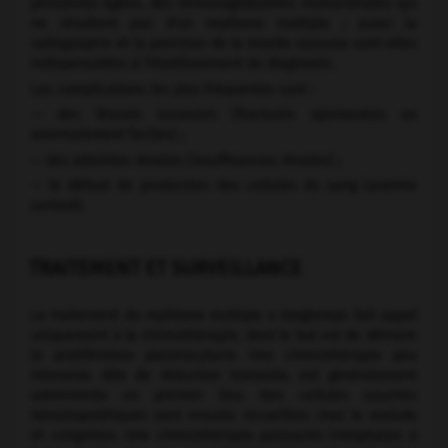
personnes âgées, des immunoglobulines monoclonales qui
ne résultent pas d'un myélome multiple ; aussi la
radiographie et la ponction de la moelle osseuse sont-elles
indispensables à l'établissement du diagnostic.
Les complications les plus fréquentes sont :
— des lésions osseuses (fractures spontanées ou
anormalement faciles) ;
— des atteintes rénales (insuffisances rénales) ;
— le défaut de production des cellules du sang (anémie
surtout).
TRAITEMENT ET SURVEILLANCE
Le traitement du myélome multiple a longtemps fait appel
uniquement à la chimiothérapie, dont le but est de détruire
la prolifération plasmocytaire. Une chimiothérapie peu
intensive, dite de réduction tumorale, est généralement
administrée en premier lieu. Des cellules souches
hématopoïétiques sont ensuite recueillies chez le malade
et congelées. Une chimiothérapie puissante (melphalan à