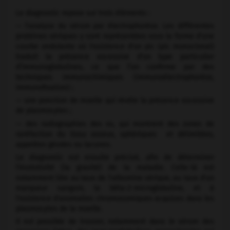
Le diagnostic repose sur trois éléments :
— l'analyse du sérum par électrophorèse. Les différentes
protéines sériques y sont représentées sous la forme d'une
courbe ondulante où l'existence d'un pic (pic monoclonal)
traduit la présence excessive d'un type particulier
d’immunoglobulines, ce que l’on confirme par des
techniques immunochimiques (immunoélectrophorèse,
immunofixation) ;
— une ponction de moelle qui révèle la présence excessive
de plasmocytes ;
— des radiographies des os, qui montrent des zones de
raréfaction du tissu osseux, sphériques et délimitées,
appelées géodes ou lacunes.
Le diagnostic est ensuite précisé, afin de déterminer
l'évolutivité (la gravité) de la maladie. Celle-là est
notamment liée au taux de l'albumine sérique, au taux d'un
marqueur sanguin, la bêta-2-microglobuline, et à
l'existence d'anomalies chromosomiques acquises dans les
plasmocytes de la moelle.
Il est possible de trouver, notamment dans le sérum des