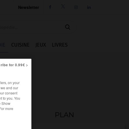
Newsletter




IE
CUISINE
JEUX
LIVRES
ribe for 0.99€ >
iers, on your
r we and our
our consent
t to you. You
he Show
 For more
PLAN