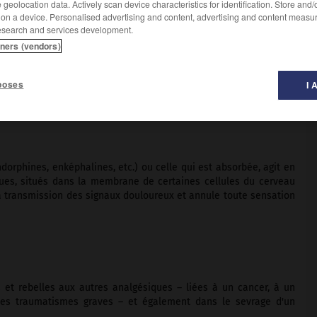
geolocation data. Actively scan device characteristics for identification. Store and
 on a device. Personalised advertising and content, advertising and content measu
esearch and services development.
tners (vendors)
leurs intenses en agissant sur le système nerveux central
poses
I 
en sont des dérivés.
orphines, enképhalines, etc.) ou celle qui est absorbée, agit en
ques, situés dans la membrane de certaines cellules du cerveau
 la transmission des signaux douloureux et annule toute sensation
et rebelles aux autres analgésiques – liées à un cancer, à un
des traumatismes graves – et également dans le sevrage d'un