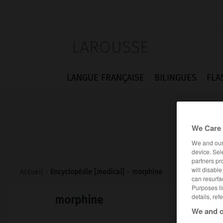
LAROUSSE
LANGUE FRANÇAISE
BILINGUES
FLA
We Care 
We and ou
device. Sel
partners pr
will disabl
Accueil
>
Encyclopédie [medical]
>
morphine
can resurfa
Purposes li
details, ref
morphine
We and o