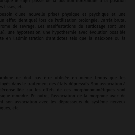
lorsque le sujet passe de la position horizontale à la position
 lisses, etc.
esoin d'une nouvelle prise) physique et psychique et une
ffet identique) lors de l'utilisation prolongée. L'arrêt brutal
ndrome de sevrage. Les manifestations du surdosage sont une
lle), une hypotension, une hypothermie avec évolution possible
e en l'administration d'antidotes tels que la naloxone ou la
orphine ne doit pas être utilisée en même temps que les
yés dans le traitement des états dépressifs. Son association à
déconseillée car les effets de ces morphinomimétiques sont
sique moindre. En outre, l'association de la morphine avec de
nt son association avec les dépresseurs du système nerveux
iques, etc.