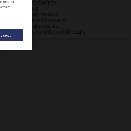
/or access
MÉCANISME D'ACTION
rement,
INDICATIONS
CONTRE-INDICATIONS
MODE D'ADMINISTRATION
EFFETS INDÉSIRABLES
INTERACTIONS MÉDICAMENTEUSES
Accept