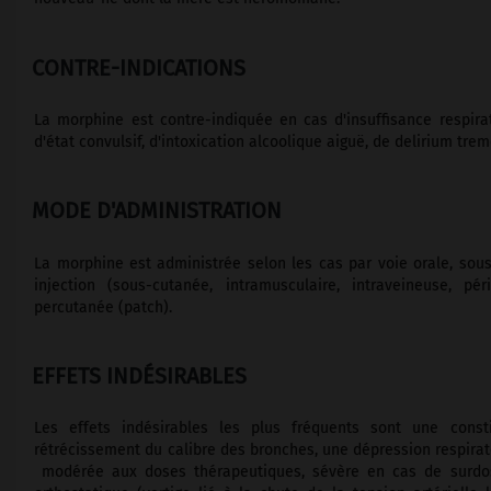
CONTRE-INDICATIONS
La morphine est contre-indiquée en cas d'insuffisance respirat
d'état convulsif, d'intoxication alcoolique aiguë, de delirium tre
MODE D'ADMINISTRATION
La morphine est administrée selon les cas par voie orale, sou
injection (sous-cutanée, intramusculaire, intraveineuse, péri
percutanée (patch).
EFFETS INDÉSIRABLES
Les effets indésirables les plus fréquents sont une cons
rétrécissement du calibre des bronches, une dépression respiratoi
modérée aux doses thérapeutiques, sévère en cas de surdosa