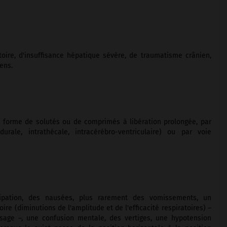
oire, d'insuffisance hépatique sévère, de traumatisme crânien,
mens.
s forme de solutés ou de comprimés à libération prolongée, par
durale, intrathécale, intracérébro-ventriculaire) ou par voie
tipation, des nausées, plus rarement des vomissements, un
re (diminutions de l'amplitude et de l'efficacité respiratoires) –
ge –, une confusion mentale, des vertiges, une hypotension