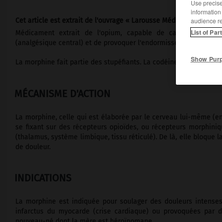
Use precise 
information
audience r
Cet article est extrait de l'ouvrage « Larousse Médical ».
List of Par
Médicament extrait de l'opium, capable de calmer des dou
(analgésique central) et de provoquer l'endormissement.
Show Pur
La morphine fait partie des stupéfiants. La codéine et l'héroïne 
MÉCANISME D'ACTION
La morphine, celle qui est élaborée par le cerveau lui-même (end
se fixant sur des récepteurs opioïdes, ou récepteurs morphini
(thalamus, système limbique, tissu réticulé). De là, elle bloque
de douleur.
INDICATIONS
La morphine est indiquée pour soulager des douleurs intenses 
infarctus du myocarde (crise cardiaque) ou provoquées par 
nouveau-né dont la mère est héroïnomane.