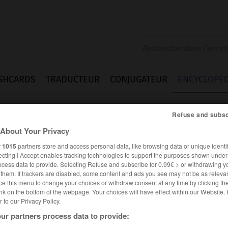
SHCARDS
TRADUCTEUR
CONJUGATEUR
ENCYCLOPÉD
Refuse and subsc
About Your Privacy
r
1015
partners store and access personal data, like browsing data or unique identif
ecting I Accept enables tracking technologies to support the purposes shown unde
ocess data to provide. Selecting Refuse and subscribe for 0.99€ > or withdrawing y
e them. If trackers are disabled, some content and ads you see may not be as relevan
ce this menu to change your choices or withdraw consent at any time by clicking t
nk on the bottom of the webpage. Your choices will have effect within our Website.
er to our Privacy Policy.
ur partners process data to provide: