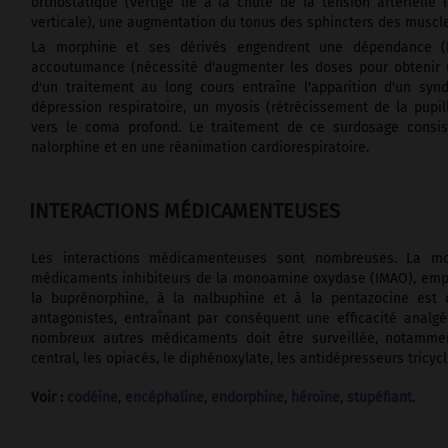
orthostatique (vertige lié à la chute de la tension artérielle 
verticale), une augmentation du tonus des sphincters des muscles
La morphine et ses dérivés engendrent une dépendance (b
accoutumance (nécessité d'augmenter les doses pour obtenir un e
d'un traitement au long cours entraîne l'apparition d'un sy
dépression respiratoire, un myosis (rétrécissement de la pupi
vers le coma profond. Le traitement de ce surdosage consist
nalorphine et en une réanimation cardiorespiratoire.
INTERACTIONS MÉDICAMENTEUSES
Les interactions médicamenteuses sont nombreuses. La m
médicaments inhibiteurs de la monoamine oxydase (IMAO), emplo
la buprénorphine, à la nalbuphine et à la pentazocine est 
antagonistes, entraînant par conséquent une efficacité analgé
nombreux autres médicaments doit être surveillée, notamme
central, les opiacés, le diphénoxylate, les antidépresseurs tricycl
Voir :
codéine
,
encéphaline
,
endorphine
,
héroïne
,
stupéfiant
.