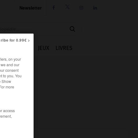
Newsletter




ribe for 0.99€ >
IE
CUISINE
JEUX
LIVRES
iers, on your
r we and our
our consent
t to you. You
he Show
 For more
/or access
rement,