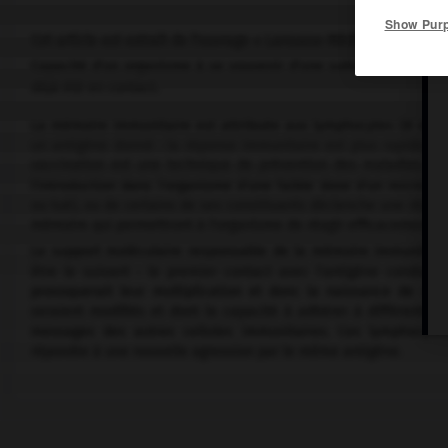
Show Pur
Cet article est extrait de l'ouvrage « Larousse Médical ».
Capacité d'un organisme à se souvenir d'une substance étrangèr
déjà été en contact.
La mémoire immunitaire est attribuée aux lymphocytes (B et/ou 
un antigène donné : la réponse immunitaire est plus rapide, pl
vaccination est une technique de prévention des maladies in
l'introduction dans l'organisme d'une faible dose d'un micro-o
ou tué), ou de certains de ses constituants déclenche une réactio
mémoire qui permettront à l'organisme de réagir efficacement à 
Le support moléculaire responsable de la mémoire immunitaire
être le suivant : le premier contact avec l'antigène conduira
provoquerait leur multiplication et donc la naissance de nomb
seraient modifiés et dont la capacité à adhérer à différentes
messages des autres cellules immunitaires. Ces lymphocytes,
répondre à une nouvelle agression par le même antigène.