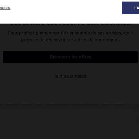
poses
I 
e appelée antigène (par exemple, un germe), avec laquelle il a
T), qui réagissent différemment s'ils ont déjà été confrontés à
us efficace et plus durable au second contact qu'au premier. La
fectieuses fondée sur ce phénomène de mémoire immunitaire :
rganisme, sous une forme non pathogène (celui-ci étant inactivé
n immunitaire, dite primaire, et induit la production des cellules
toute pénétration ultérieure du même agent infectieux.
 n'est pas encore connu ; quant à son mécanisme, ce pourrait
it à une activation des lymphocytes spécifiques de celui-ci et
reuses cellules filles, dont certains caractères métaboliques
 molécules serait augmentée, de même que leur sensibilité aux
 répartis dans tout l'organisme, seraient ainsi plus aptes à