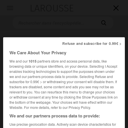
LAROUSSE

Toggle
navigation

Refuse and subscribe for 0.99€ >
We Care About Your Privacy
We and our
1015
partners store and access personal data, like
browsing data or unique identifiers, on your device. Selecting I Accept
enables tracking technologies to support the purposes shown under
Accueil
>
Encyclopédie [medical]
>
médecine de catastrophe
we and our partners process data to provide. Selecting Refuse and
subscribe for 0.99€ > or withdrawing your consent will disable them. If
trackers are disabled, some content and ads you see may not be as
médecine de catastrophe
relevant to you. You can resurface this menu to change your choices
or withdraw consent at any time by clicking the Show Purposes link on
the bottom of the webpage. Your choices will have effect within our
Website. For more details, refer to our Privacy Policy.
Cet article est extrait de l'ouvrage « Larousse Médical ».
We and our partners process data to provide:
Organisation des secours et des soins lors d'accidents
Use precise geolocation data. Actively scan device characteristics for
collectifs où le nombre des victimes dépasse les capacités