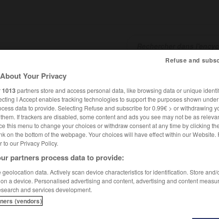
Refuse and subsc
About Your Privacy
SHCARDS
TRADUCTEUR
CONJUGATEUR
ENCYCLOPÉD
r
1013
partners store and access personal data, like browsing data or unique identif
ecting I Accept enables tracking technologies to support the purposes shown unde
ocess data to provide. Selecting Refuse and subscribe for 0.99€ > or withdrawing y
e them. If trackers are disabled, some content and ads you see may not be as relevan
ce this menu to change your choices or withdraw consent at any time by clicking t
nk on the bottom of the webpage. Your choices will have effect within our Website.
er to our Privacy Policy.
ur partners process data to provide:
geolocation data. Actively scan device characteristics for identification. Store and
 on a device. Personalised advertising and content, advertising and content measu
esearch and services development.
tners (vendors)