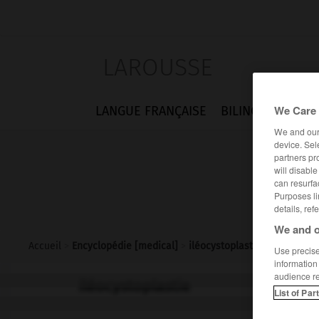
LAROUSSE
We Care 
LANGUE FRANÇAISE
BILINGUES
FLA
We and ou
device. Sel
partners pr
will disabl
can resurfa
Purposes li
details, ref
We and o
Accueil
>
Encyclopédie [medical]
>
iléocystoplastie
Use precise 
information
audience r
iléocystoplastie
List of Par