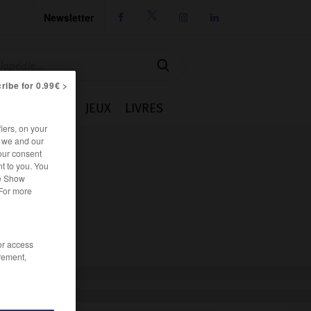
Newsletter




ribe for 0.99€ >
IE
CUISINE
JEUX
LIVRES
iers, on your
r we and our
our consent
t to you. You
he Show
 For more
/or access
rement,