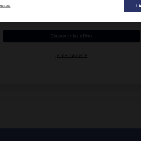
poses
I 
rtion d'iléon (dernière partie de l'intestin grêle).
 consiste à prélever une portion de l'iléon – les deux segments
iser pour confectionner un réservoir capable de collecter l'urine en
est reliée aux deux uretères venant des reins. En aval, elle est
alors recueillies dans une poche), soit à la partie restante de la
 satisfaisants ; ces derniers dépendent surtout de l'affection en