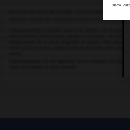
Show Pur
Cet article est extrait de l'ouvrage « Larousse Médical ».
Opération chirurgicale consistant à remplacer la vessie par une po
L'iléocystoplastie, pratiquée après une ablation de la vessie,
d'iléon restants étant ensuite suturés l'un à l'autre – et à l'util
remplacement de la vessie originelle. En amont, cette néovessie 
reliée soit à un orifice pratiqué dans la peau (les urines étant 
vessie.
L'iléocystoplastie est une opération assez complexe aux résultats
cause (une tumeur, le plus souvent).