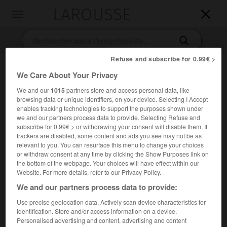
LAROUSSE

Toggle
navigation

Refuse and subscribe for 0.99€ >
We Care About Your Privacy
We and our
1015
partners store and access personal data, like
browsing data or unique identifiers, on your device. Selecting I Accept
enables tracking technologies to support the purposes shown under
we and our partners process data to provide. Selecting Refuse and
subscribe for 0.99€ > or withdrawing your consent will disable them. If
Accueil
>
Encyclopédie [medical]
>
gonalgie
trackers are disabled, some content and ads you see may not be as
relevant to you. You can resurface this menu to change your choices
gonalgie
or withdraw consent at any time by clicking the Show Purposes link on
the bottom of the webpage. Your choices will have effect within our
Website. For more details, refer to our Privacy Policy.
We and our partners process data to provide:
Cet article est extrait de l'ouvrage « Larousse Médical ».
Use precise geolocation data. Actively scan device characteristics for
identification. Store and/or access information on a device.
Toute douleur du genou, quelle que soit sa cause.
Personalised advertising and content, advertising and content