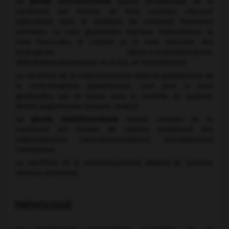
La glande corticosurrénale
(partie périphérique de la
surrénale) est formée de trois couches, chacune
spécialisée dans la synthèse de certaines hormones
stéroïdes. La zone glomérulée fabrique l'aldostérone, la
zone fasciculée, le cortisol et la zone réticulée, des
androgènes (delta-4-androsténedione,
déhydroépiandrostérone, ou D.H.A., et testostérone).
La sécrétion de la corticosurrénale dépend globalement de
la corticotrophine hypophysaire, sauf pour la zone
glomérulée, qui se trouve sous le contrôle du système
rénine-angiotensine (enzyme rénale).
La glande médullosurrénale
(partie centrale de la
surrénale) est formée de cellules produisant des
catécholamines (neurotransmetteurs), principalement
l'adrénaline.
La sécrétion de la médullosurrénale dépend du système
nerveux autonome.
PATHOLOGIE