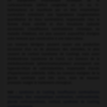
Un équipement enzymatique incomplet de la
corticosurrénale (déficit congénital en 21- ou 11-
hydroxylase) se manifeste par un bloc enzymatique
surrénalien entraînant une hyperplasie (augmentation
quantitative du tissu surrénalien), responsable chez la
femme d'une stérilité et d'un hirsutisme (pilosité
excessive). L'insuffisance surrénalienne chronique, ou
maladie d'Addison, est plus souvent aujourd'hui d'origine
auto-immune que consécutive à une tuberculose.
Les tumeurs bénignes peuvent causer une production
excessive d'un ou de plusieurs des stéroïdes, le plus
souvent de cortisol (syndrome de Cushing), mais aussi
d'aldostérone (syndrome de Conn). Les tumeurs de la
médullosurrénale (phéochromocytomes) provoquent une
hypersécrétion de catécholamines, responsable d'accès
d'hypertension artérielle. Enfin, les tumeurs malignes de la
glande surrénale sont très rares, mais de mauvais
pronostic malgré le traitement chirurgical.
Voir :
syndrome de Cushing
,
insuffisance surrénalienne
chronique
,
bloc enzymatique surrénalien
,
corticostéroïde
,
glande corticosurrénale
,
cortisol
,
syndrome de Cushing
,
surrénalectomie
.