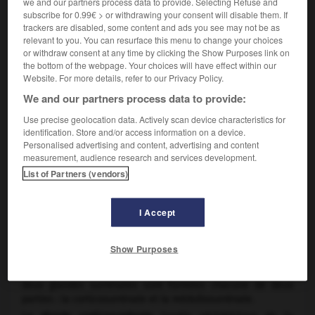
we and our partners process data to provide. Selecting Refuse and
subscribe for 0.99€ > or withdrawing your consent will disable them. If
trackers are disabled, some content and ads you see may not be as
relevant to you. You can resurface this menu to change your choices
or withdraw consent at any time by clicking the Show Purposes link on
the bottom of the webpage. Your choices will have effect within our
Website. For more details, refer to our Privacy Policy.
We and our partners process data to provide:
Use precise geolocation data. Actively scan device characteristics for
identification. Store and/or access information on a device.
Personalised advertising and content, advertising and content
Localisation des glandes surrénales
measurement, audience research and services development.
List of Partners (vendors)
Glande endocrine située au pôle supérieur de chacun des
deux reins. (P.N.A. glandula suprarenalis.)
I Accept
STRUCTURE ET PHYSIOLOGIE
Show Purposes
De couleur jaune chamois, pesant environ 5 grammes, les
deux glandes surrénales sont formées chacune de deux
parties : la corticosurrénale et la médullosurrénale.