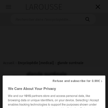
LAROUSSE

Toggle
navigation

Accueil
>
Encyclopédie [medical]
>
glande surrénale
glande surrénale
Refuse and subscribe for 0.99€ >
We Care About Your Privacy
Cet article est extrait de l'ouvrage « Larousse Médical ».
We and our
1015
partners store and access personal data, like
browsing data or unique identifiers, on your device. Selecting I Accept
enables tracking technologies to support the purposes shown under