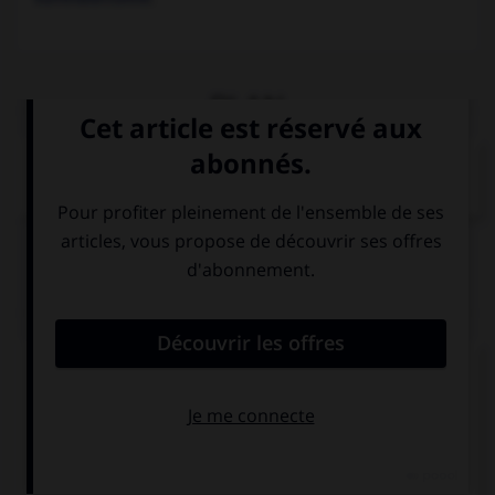
PLAN
STRUCTURE ET PHYSIOLOGIE
PATHOLOGIE
Médias associés
Glandes surrénales
Localisation des
glandes surrénales