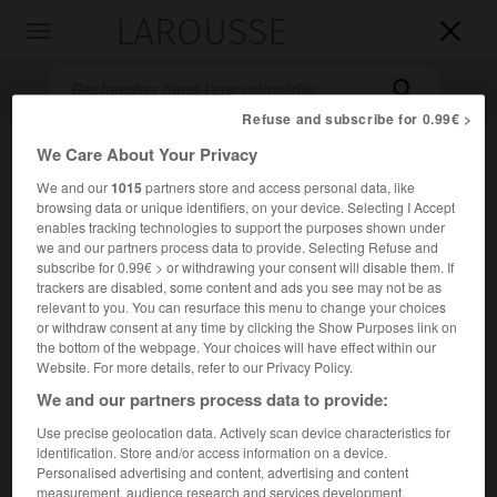
LAROUSSE

Toggle
navigation

Refuse and subscribe for 0.99€ >
We Care About Your Privacy
We and our
1015
partners store and access personal data, like
browsing data or unique identifiers, on your device. Selecting I Accept
enables tracking technologies to support the purposes shown under
we and our partners process data to provide. Selecting Refuse and
subscribe for 0.99€ > or withdrawing your consent will disable them. If
trackers are disabled, some content and ads you see may not be as
Accueil
>
Encyclopédie [medical]
>
gargarisme
relevant to you. You can resurface this menu to change your choices
or withdraw consent at any time by clicking the Show Purposes link on
gargarisme
the bottom of the webpage. Your choices will have effect within our
Website. For more details, refer to our Privacy Policy.
We and our partners process data to provide:
Use precise geolocation data. Actively scan device characteristics for
Cet article est extrait de l'ouvrage « Larousse Médical ».
identification. Store and/or access information on a device.
Solution médicamenteuse utilisée pour rincer la bouche et
Personalised advertising and content, advertising and content
la gorge.
measurement, audience research and services development.