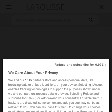
LAROUSSE

Toggle
navigation

Refuse and subscribe for 0.99€ >
Accueil
>
Encyclopédie [medical]
>
gammaglobuline
We Care About Your Privacy
gammaglobuline
We and our
1015
partners store and access personal data, like
browsing data or unique identifiers, on your device. Selecting I Accept
enables tracking technologies to support the purposes shown under
we and our partners process data to provide. Selecting Refuse and
subscribe for 0.99€ > or withdrawing your consent will disable them. If
Cet article est extrait de l'ouvrage « Larousse Médical ».
trackers are disabled, some content and ads you see may not be as
Protéine du plasma sanguin appartenant à la famille des
relevant to you. You can resurface this menu to change your choices
immunoglobulines (anticorps), analysée et dosée en
or withdraw consent at any time by clicking the Show Purposes link on