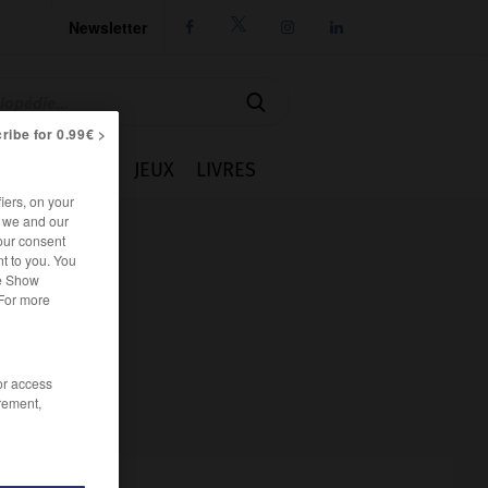
Newsletter




ribe for 0.99€ >
IE
CUISINE
JEUX
LIVRES
iers, on your
r we and our
our consent
t to you. You
he Show
 For more
/or access
rement,