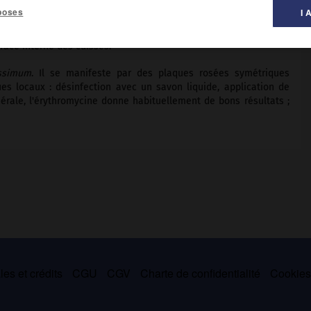
poses
I 
face interne des cuisses.
issimum
. Il se manifeste par des plaques rosées symétriques
es locaux : désinfection avec un savon liquide, application de
érale, l'érythromycine donne habituellement de bons résultats ;
es et crédits
CGU
CGV
Charte de confidentialité
Cookie