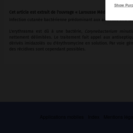
Show Pur
Cet article est extrait de l'ouvrage « Larousse Médical ».
Infection cutanée bactérienne prédominant aux aisselles et à la 
L'erythrasma est dû à une bactérie,
Corynebacterium minut
nettement délimitées. Le traitement fait appel aux antiseptiqu
dérivés imidazolés ou d'érythromycine en solution. Par voie gén
des récidives sont cependant possibles.
Applications mobiles
Index
Mentions légal