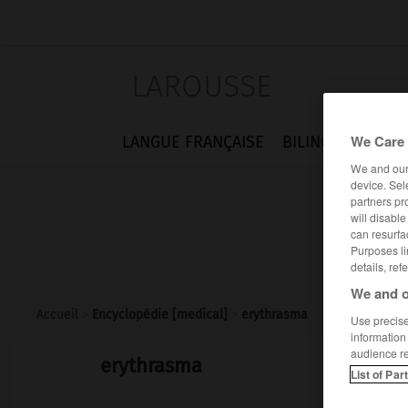
LAROUSSE
We Care 
LANGUE FRANÇAISE
BILINGUES
FLA
We and ou
device. Sel
partners pr
will disabl
can resurfa
Purposes li
details, ref
We and o
Accueil
>
Encyclopédie [medical]
>
erythrasma
Use precise 
information
audience r
erythrasma
List of Par