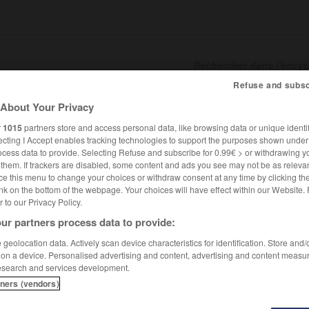
Refuse and subsc
About Your Privacy
SHCARDS
TRADUCTEUR
CONJUGATEUR
ENCYCLOPÉD
r
1015
partners store and access personal data, like browsing data or unique identif
ecting I Accept enables tracking technologies to support the purposes shown unde
ocess data to provide. Selecting Refuse and subscribe for 0.99€ > or withdrawing y
e them. If trackers are disabled, some content and ads you see may not be as relevan
ce this menu to change your choices or withdraw consent at any time by clicking t
nk on the bottom of the webpage. Your choices will have effect within our Website.
er to our Privacy Policy.
ur partners process data to provide:
geolocation data. Actively scan device characteristics for identification. Store and
 on a device. Personalised advertising and content, advertising and content measu
esearch and services development.
tners (vendors)