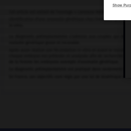
Show Pur
Cet article est extrait de l'ouvrage « Larousse Médical ».
Identification d'une anomalie génétique chez l'embryon grâce au
in vitro.
Le diagnostic préimplantatoire s’adresse aux couples qui désir
maladie génétique grave et incurable.
Après avoir réalisé une fécondation in vitro et avant le transfer
chaque embryon est prélevée et analysée afin de rechercher l'an
de la femme les embryons exempts d'anomalie génétique.
Le diagnostic préimplantatoire est pratiqué dans seulement trois
En France, ses objectifs sont régis par une loi de bioéthique et