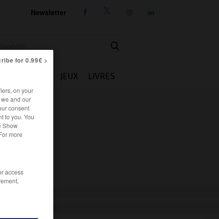
Newsletter




ribe for 0.99€ >
IE
CUISINE
JEUX
LIVRES
iers, on your
r we and our
our consent
t to you. You
he Show
 For more
/or access
rement,