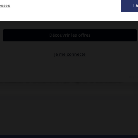
poses
I 
x techniques de biologie moléculaire au cours d'une fécondation
ent un enfant et qui ont un risque identifié de transmettre une
t des embryons dans l'utérus de la mère, une (ou deux) cellule de
omalie génétique en cause. Seuls seront introduits dans l'utérus
 centres très spécialisés.
 ses modalités de fonctionnement par l’Agence de Biomédecine.