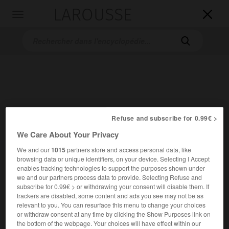
LAROUSSE

Toggle
navigation

Refuse and subscribe for 0.99€ >
We Care About Your Privacy
Accueil
>
Encyclopédie [medical]
>
cancer de l ovaire
We and our
1015
partners store and access personal data, like
cancer de l'ovaire
browsing data or unique identifiers, on your device. Selecting I Accept
enables tracking technologies to support the purposes shown under
we and our partners process data to provide. Selecting Refuse and
subscribe for 0.99€ > or withdrawing your consent will disable them. If
trackers are disabled, some content and ads you see may not be as
Cet article est extrait de l'ouvrage « Larousse Médical ».
relevant to you. You can resurface this menu to change your choices
or withdraw consent at any time by clicking the Show Purposes link on
Cancer qui atteint l'ovaire, essentiellement sous la forme
the bottom of the webpage. Your choices will have effect within our
d'un adénocarcinome (tumeur maligne se développant sur