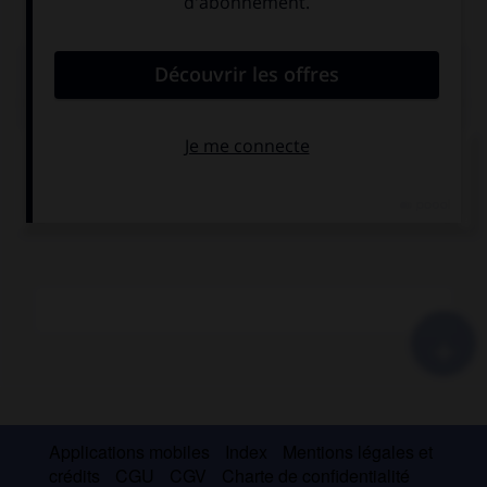
PLAN
SYMPTÔMES ET DIAGNOSTIC
TRAITEMENT
PRONOSTIC ET PRÉVENTION
+
Applications mobiles
Index
Mentions légales et
crédits
CGU
CGV
Charte de confidentialité