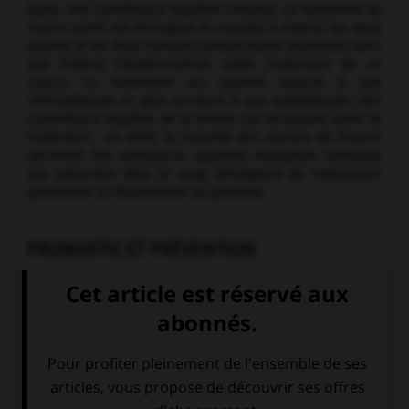
kyste. Une surveillance régulière s’impose. Le traitement du
cancer avéré est chirurgical et consiste à enlever les deux
ovaires et les deux trompes (annexectomie bilatérale) ainsi
que l’utérus (hystérectomie), selon l’extension de ce
cancer. Ce traitement est souvent associé à une
chimiothérapie et, plus rarement, à une radiothérapie. Une
surveillance régulière de la femme est nécessaire après le
traitement : en effet, la majorité des cancers de l’ovaire
sécrètent des substances appelées marqueurs tumoraux
qui, présentes dans le sang, témoignent de métastases
pelviennes ou disséminées au péritoine.
PRONOSTIC ET PRÉVENTION
Le diagnostic tardif du cancer de l’ovaire explique son
mauvais pronostic. Aussi une surveillance gynécologique
régulière (tous les ans) est-elle nécessaire pour permettre
un dépistage et un traitement plus précoces. Tout kyste
ovarien doit être correctement exploré
Voir :
tumeur de Krukenberg
.