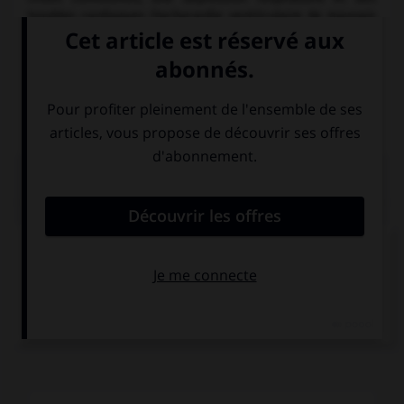
troubles cardiaques (tachycardie ventriculaire de mauvais
pronostic) sont observés. Le traitement recourt, après un
lavage d'estomac, à une perfusion intraveineuse de lactate
de sodium.
Leur utilisation actuelle se fait moins importante au profit
des antidépresseurs sérotoninergiques.
PLAN
FORMES PRINCIPALES
MÉCANISME D'ACTION
INDICATIONS ET MODE D'ADMINISTRATION
CONTRE-INDICATIONS
EFFETS INDÉSIRABLES