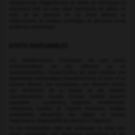
d'hypotension, d'hyperthermie, de délire, de convulsions et
d'évolution vers un coma étant importants. De même, on
évite de les prescrire en cas d'état délirant ou
hallucinatoire, de troubles cardiaques, de glaucome ou de
problèmes prostatiques.
EFFETS INDÉSIRABLES
Les antidépresseurs tricycliques ont une action
anticholinergique par leur influence sur un
neurotransmetteur, l'acétylcholine, qui peut entraîner une
hypotension orthostatique (étourdissements au lever et en
position debout), une constipation, une rétention d'urine,
une sécheresse de la bouche et des troubles
d'accommodation visuelle. D'autres troubles peuvent
apparaître : cauchemars, angoisses, tremblements,
convulsions, troubles de l'appétit (boulimie), troubles
endocriniens (disparition des règles) et sexuels
(impuissance, impossibilité de parvenir à l'orgasme).
En cas d'intoxication aiguë par surdosage, un coma avec
crises convulsives, une dépression respiratoire et des