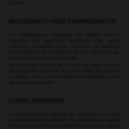
sommeil.
INDICATIONS ET MODE D'ADMINISTRATION
Les antidépresseurs tricycliques sont indiqués dans le
traitement des dépressions endogènes, sans causes
extérieures immédiates (deuil, séparation, par exemple),
dont l'évolution est progressive. Ils sont administrés par
voie orale ou parentérale (injection).
La prescription est possible au cours des T.O.C. (troubles
obsessionnels compulsifs) et en prévention des attaques
de panique. De plus, leur prescription est fréquente au sein
des centres antidouleur.
CONTRE-INDICATIONS
Il est contre-indiqué d'associer les tricycliques aux autres
antidépresseurs, les inhibiteurs de la monoamine oxydase
(I.M.A.O.), qui sont exceptionnellement prescrits, les risques