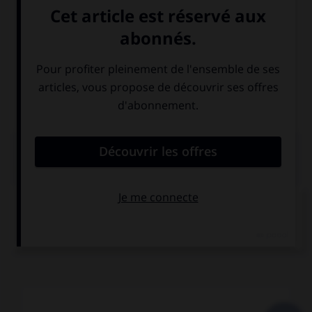
opérations. Dans certains cas, une psychothérapie peut
être d’une grande aide.
L'énurésie par immaturité vésicale
se traite
essentiellement par une éducation mictionnelle. Il est
également possible de recourir à un traitement
médicamenteux (imipramine) visant à réduire l'excessive
contractilité du muscle de la vessie.
PLAN
DIFFÉRENTS TYPES D'ÉNURÉSIE
CAUSES
TRAITEMENT