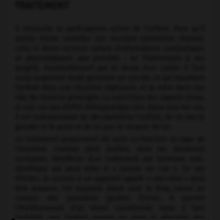
TRAITEMENT
Il nécessite la participation active de l'enfant. Pour qu'il
puisse mieux contrôler ses mictions (émissions d'urine),
celui-ci devra recevoir autant d'informations anatomiques
et physiologiques que possible ; on l'intéressera à ses
progrès, éventuellement par la tenue d'un cahier. Il faut
aussi supprimer toute garniture ou couche, ce qui maintient
l'enfant dans une situation régressive, et la mère dans son
rôle de nourrice prolongée. La restriction des apports d'eau,
le soir, n'a pas d'effet thérapeutique réel. Dans tous les cas,
il est indispensable de déculpabiliser l'enfant, de ne pas le
gronder ni le punir et de ne pas se moquer de lui.
Le traitement proprement dit varie en fonction du type de
l'énurésie. L'enfant peut parfois, dans les énurésies
nocturnes, bénéficier d’un traitement par hormone anti-
diurétique qui peut aider à « passer un cap ». En cas
d’échec, le recours à un appareil appelé « pipi-stop » peut
être proposé. Cet appareil, placé sous le drap, sonne au
contact des premières gouttes d’urine. Il permet
l’établissement d’un réveil conditionné, mais il faut
toutefois que l’enfant prenne en main la direction des