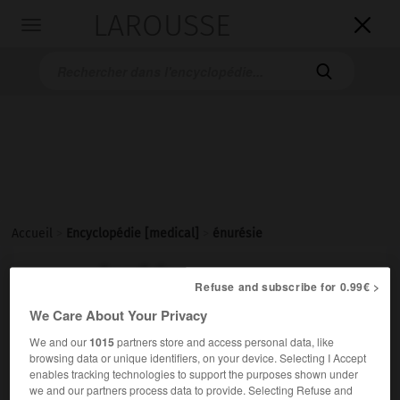
LAROUSSE

Toggle
navigation

Accueil
>
Encyclopédie [medical]
>
énurésie
énurésie
Refuse and subscribe for 0.99€ >
We Care About Your Privacy
We and our
1015
partners store and access personal data, like
Cet article est extrait de l'ouvrage « Larousse Médical ».
browsing data or unique identifiers, on your device. Selecting I Accept
enables tracking technologies to support the purposes shown under
Émission d'urine involontaire et inconsciente, généralement
we and our partners process data to provide. Selecting Refuse and
nocturne, chez un enfant ayant dépassé l'âge de la