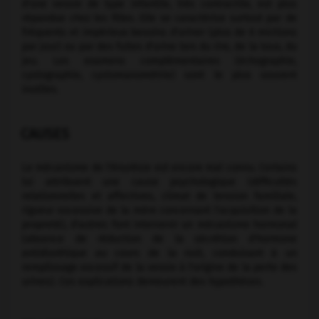
d'une vessie de type infantile, très contractile, est plus
répandue chez les filles. Elle se caractérise surtout par de
fréquents et impérieux besoins d'uriner (plus de 6 mictions
par jour) ou par des fuites d'urine lors du rire, de la toux, du
jeu. Les examens complémentaires (échographie,
cystographie, cystomanométrie) sont le plus souvent
inutiles.
CAUSES
Le mécanisme de l'énurésie est encore mal connu. Certains
lui attribuent une cause psychologique (difficultés
relationnelles et affectives, climat de tension familiale,
rigueur excessive de la mère concernant l'acquisition de la
propreté), d'autres font intervenir un mécanisme hormonal
(absence de réduction de la sécrétion d'hormone
antidiurétique au cours de la nuit, conduisant à un
remplissage excessif de la vessie à l'origine de la perte des
urines). Ces explications demeurent des hypothèses.