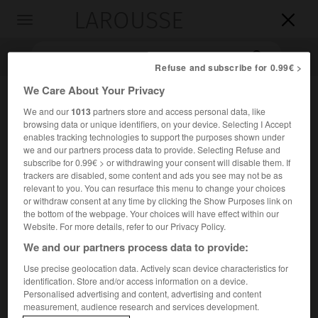
LAROUSSE

Toggle
navigation

Refuse and subscribe for 0.99€ >
We Care About Your Privacy
We and our
1013
partners store and access personal data, like
browsing data or unique identifiers, on your device. Selecting I Accept
enables tracking technologies to support the purposes shown under
we and our partners process data to provide. Selecting Refuse and
subscribe for 0.99€ > or withdrawing your consent will disable them. If
trackers are disabled, some content and ads you see may not be as
Accueil
>
Encyclopédie [medical]
>
émotivité
relevant to you. You can resurface this menu to change your choices
or withdraw consent at any time by clicking the Show Purposes link on
the bottom of the webpage. Your choices will have effect within our
émotivité
Website. For more details, refer to our Privacy Policy.
We and our partners process data to provide:
Use precise geolocation data. Actively scan device characteristics for
identification. Store and/or access information on a device.
Cet article est extrait de l'ouvrage « Larousse Médical ».
Personalised advertising and content, advertising and content
Aptitude à réagir affectivement aux événements.
measurement, audience research and services development.