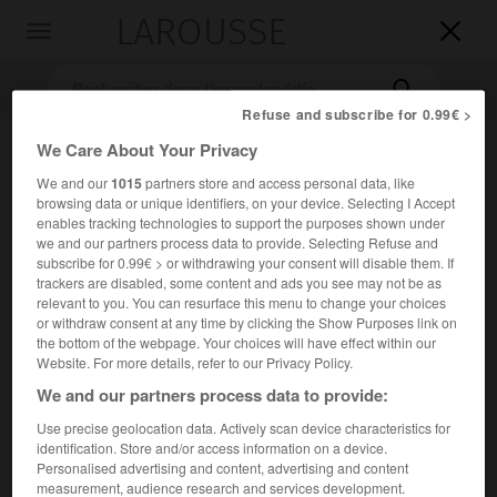
LAROUSSE

Toggle
navigation

Refuse and subscribe for 0.99€ >
We Care About Your Privacy
We and our
1015
partners store and access personal data, like
browsing data or unique identifiers, on your device. Selecting I Accept
enables tracking technologies to support the purposes shown under
we and our partners process data to provide. Selecting Refuse and
subscribe for 0.99€ > or withdrawing your consent will disable them. If
trackers are disabled, some content and ads you see may not be as
Accueil
>
Encyclopédie [litterature]
>
proverbe dramatique
relevant to you. You can resurface this menu to change your choices
or withdraw consent at any time by clicking the Show Purposes link on
proverbe dramatique
the bottom of the webpage. Your choices will have effect within our
Website. For more details, refer to our Privacy Policy.
We and our partners process data to provide:
Use precise geolocation data. Actively scan device characteristics for
Cet article est extrait de l'ouvrage Larousse « Dictionnaire
identification. Store and/or access information on a device.
mondial des littératures ».
Personalised advertising and content, advertising and content
measurement, audience research and services development.