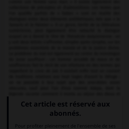
comme une femme sans mari. » Il existe également des
collections de préceptes et d'admonitions. Les textes que
l'on qualifie parfois de « fables » sont en réalité des
dialogues entre deux éléments antithétiques, tels que « le
Tamaris et le Palmier ». À ce genre, hérité de la littérature
sumérienne, peut également être rattaché le dialogue
auquel on a donné le titre de
Théodicée babylonienne :
on
y voit deux lettrés s'affronter, strophe après strophe, sur les
problèmes essentiels de la morale et de la justice divine.
Le problème du mal est également au centre du monologue
du
Juste souffrant :
cet homme accablé de maux et de
souffrances fait le récit de son infortune en des termes qui
rappellent le
Livre de Job.
Il existait enfin tout un courant
de traditions relatives aux Sept Sages d'avant le Déluge :
on ne possède à leur sujet que des anecdotes assez
obscures, sauf pour l'un d'eux nommé Adapa, dont la
légende raconte comment il monta au séjour des dieux et
en revint.
La littérature sapientiale la plus familière à l'Occident
reste celle de
la Bible,
qui fait elle-même maintes fois
allusion aux sages des autres peuples (cf.
I Rois,
V, 10-11 ;
Jérémie,
XLIX, 7 ;
Abdias,
8) et Israël, en effet, a emprunté