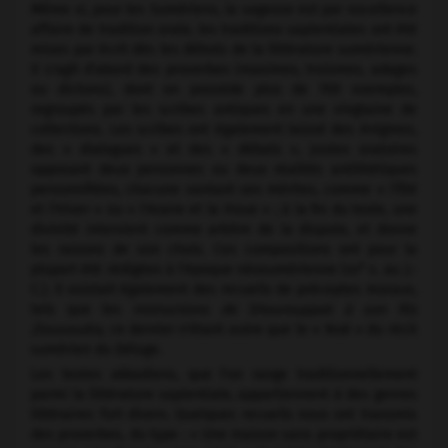
Même si, pour les Sumériens, la sagesse est par excellence
affaire de tradition orale, les traditions sapientiales ont été
mises par écrit dès les débuts de la littérature sumérienne.
Il s'agit d'abord des proverbes (maximes, truismes, adages
ou dictons), dont on possède plus de 700 exemples,
regroupés par les scribes antiques en une vingtaine de
collections. Les scribes ont également laissé des énigmes,
des « dialogues » et des « débats », joutes oratoires
opposant deux personnes ou deux réalités antithétiques
personnifiées, chacune vantant ses mérites, comme « l'Été
et l'Hiver » ou « l'Araire et la Houe » ; à la fin du texte, une
divinité intervient comme arbitre de la dispute, et donne
les raisons de son choix. Ces compositions ont pour la
e
plupart été rédigées à l'époque néosumérienne (
xxi
s. av. J.-
C.). Il existait également des recueils de préceptes moraux,
tels que les
Instructions de Shourouppak à son fils
Ziousoudra,
ce dernier n'étant autre que le « Noé » du récit
sumérien du Déluge.
Les textes akkadiens, que l'on range traditionnellement
parmi la littérature sapientiale, appartiennent à des genres
littéraires fort divers. Quelques recueils nous ont transmis
des proverbes, du type : « Une maison sans propriétaire est