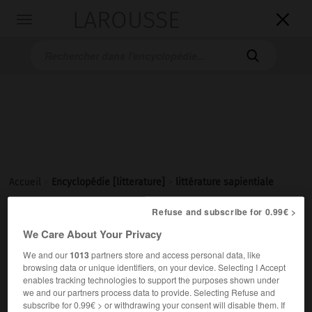
LAROUSSE

Toggle
navigation

Accueil
>
Encyclopédie [litterature]
>
littérature sapientiale
littérature sapientiale
Refuse and subscribe for 0.99€ >
We Care About Your Privacy
We and our
1013
partners store and access personal data, like
browsing data or unique identifiers, on your device. Selecting I Accept
Cet article est extrait de l'ouvrage Larousse « Dictionnaire
enables tracking technologies to support the purposes shown under
mondial des littératures ».
we and our partners process data to provide. Selecting Refuse and
subscribe for 0.99€ > or withdrawing your consent will disable them. If