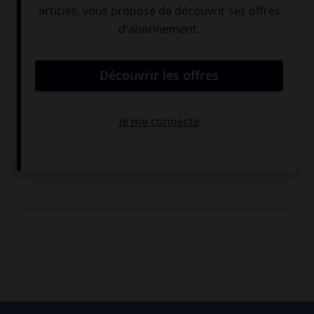
largement au fonds international (Égypte, Mésopotamie,
Canaan) de la sagesse orientale. Mais sa littérature de
sagesse a reçu une coloration particulière du fait de son
lien avec la religion de Yahvé. Les sages d'Israël, en effet,
n'entendent pas délivrer leur enseignement en dehors de la
Loi et des Prophètes ; ils sont des disciples de Moïse. C'est
pourquoi, en tête de leurs écrits, on pourrait placer cette
parole qui est comme leur leitmotiv : « La crainte de Yahvé
est le commencement de la sagesse. » (
Proverbes,
I, 7 ; IX,
10 ;
Job,
XXVIII, 28)