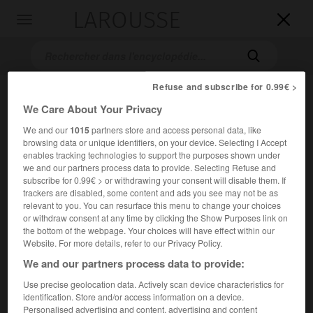
LAROUSSE

Toggle
navigation

Refuse and subscribe for 0.99€ >
We Care About Your Privacy
We and our
1015
partners store and access personal data, like
browsing data or unique identifiers, on your device. Selecting I Accept
enables tracking technologies to support the purposes shown under
we and our partners process data to provide. Selecting Refuse and
subscribe for 0.99€ > or withdrawing your consent will disable them. If
Accueil
>
Encyclopédie [litterature]
>
les Faits des Romains
trackers are disabled, some content and ads you see may not be as
relevant to you. You can resurface this menu to change your choices
les Faits des Romains
or withdraw consent at any time by clicking the Show Purposes link on
the bottom of the webpage. Your choices will have effect within our
Website. For more details, refer to our Privacy Policy.
We and our partners process data to provide:
Cet article est extrait de l'ouvrage Larousse « Dictionnaire
Use precise geolocation data. Actively scan device characteristics for
mondial des littératures ».
identification. Store and/or access information on a device.
Personalised advertising and content, advertising and content