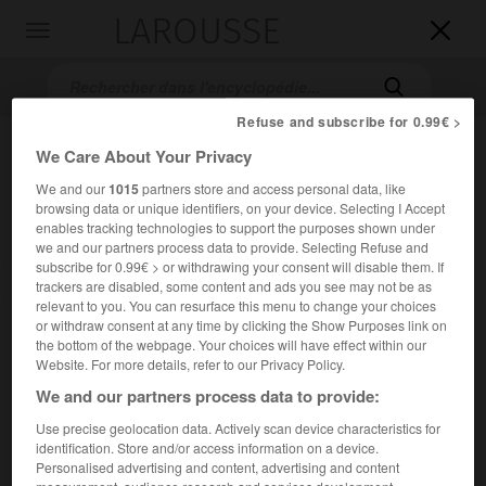
LAROUSSE

Toggle
navigation

Refuse and subscribe for 0.99€ >
We Care About Your Privacy
We and our
1015
partners store and access personal data, like
browsing data or unique identifiers, on your device. Selecting I Accept
enables tracking technologies to support the purposes shown under
we and our partners process data to provide. Selecting Refuse and
subscribe for 0.99€ > or withdrawing your consent will disable them. If
Accueil
>
Encyclopédie [litterature]
>
le Jardin de Plaisance
trackers are disabled, some content and ads you see may not be as
relevant to you. You can resurface this menu to change your choices
or withdraw consent at any time by clicking the Show Purposes link on
le Jardin de Plaisance
the bottom of the webpage. Your choices will have effect within our
Website. For more details, refer to our Privacy Policy.
We and our partners process data to provide:
Use precise geolocation data. Actively scan device characteristics for
Cet article est extrait de l'ouvrage Larousse « Dictionnaire
identification. Store and/or access information on a device.
mondial des littératures ».
Personalised advertising and content, advertising and content