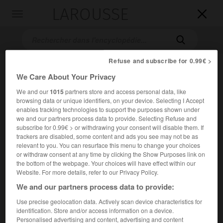
LAROUSSE

Toggle
navigation

Refuse and subscribe for 0.99€ >
We Care About Your Privacy
We and our
1015
partners store and access personal data, like
browsing data or unique identifiers, on your device. Selecting I Accept
enables tracking technologies to support the purposes shown under
we and our partners process data to provide. Selecting Refuse and
subscribe for 0.99€ > or withdrawing your consent will disable them. If
Accueil
>
Encyclopédie [litterature]
>
William Somerset Maugham
trackers are disabled, some content and ads you see may not be as
relevant to you. You can resurface this menu to change your choices
William Somerset
Maugham
or withdraw consent at any time by clicking the Show Purposes link on
the bottom of the webpage. Your choices will have effect within our
Website. For more details, refer to our Privacy Policy.
We and our partners process data to provide:
Cet article est extrait de l'ouvrage Larousse « Dictionnaire
Use precise geolocation data. Actively scan device characteristics for
mondial des littératures ».
identification. Store and/or access information on a device.
Personalised advertising and content, advertising and content
Écrivain anglais (Paris 1874 – Saint-Jean-Cap-Ferrat 1965).