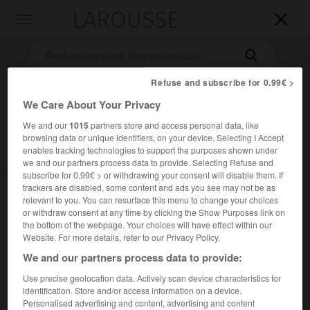
LAROUSSE

Toggle
navigation

Refuse and subscribe for 0.99€ >
We Care About Your Privacy
We and our
1015
partners store and access personal data, like
browsing data or unique identifiers, on your device. Selecting I Accept
enables tracking technologies to support the purposes shown under
we and our partners process data to provide. Selecting Refuse and
subscribe for 0.99€ > or withdrawing your consent will disable them. If
Accueil
>
Encyclopédie [litterature]
>
Volodymyr Mykolaïovytch
trackers are disabled, some content and ads you see may not be as
Sossioura
relevant to you. You can resurface this menu to change your choices
or withdraw consent at any time by clicking the Show Purposes link on
Volodymyr Mykolaïovytch
the bottom of the webpage. Your choices will have effect within our
Website. For more details, refer to our Privacy Policy.
Sossioura
We and our partners process data to provide:
Use precise geolocation data. Actively scan device characteristics for
Cet article est extrait de l'ouvrage Larousse « Dictionnaire
identification. Store and/or access information on a device.
mondial des littératures ».
Personalised advertising and content, advertising and content