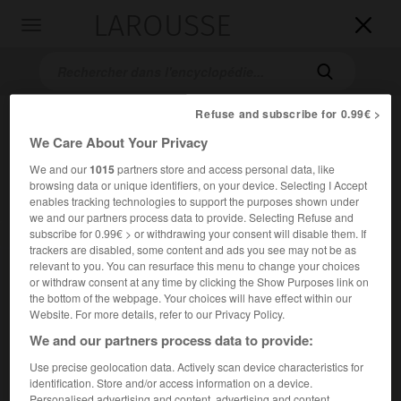
LAROUSSE

Toggle
navigation

Refuse and subscribe for 0.99€ >
We Care About Your Privacy
We and our
1015
partners store and access personal data, like
browsing data or unique identifiers, on your device. Selecting I Accept
enables tracking technologies to support the purposes shown under
we and our partners process data to provide. Selecting Refuse and
subscribe for 0.99€ > or withdrawing your consent will disable them. If
Accueil
>
Encyclopédie [litterature]
>
Vie de Saint Alexis
trackers are disabled, some content and ads you see may not be as
relevant to you. You can resurface this menu to change your choices
Vie de Saint Alexis
or withdraw consent at any time by clicking the Show Purposes link on
the bottom of the webpage. Your choices will have effect within our
Website. For more details, refer to our Privacy Policy.
We and our partners process data to provide:
Cet article est extrait de l'ouvrage Larousse « Dictionnaire
Use precise geolocation data. Actively scan device characteristics for
mondial des littératures ».
identification. Store and/or access information on a device.
Personalised advertising and content, advertising and content