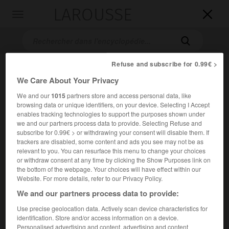
LAROUSSE

Toggle
navigation

Refuse and subscribe for 0.99€ >
We Care About Your Privacy
We and our
1015
partners store and access personal data, like
browsing data or unique identifiers, on your device. Selecting I Accept
enables tracking technologies to support the purposes shown under
we and our partners process data to provide. Selecting Refuse and
subscribe for 0.99€ > or withdrawing your consent will disable them. If
Accueil
>
Encyclopédie [litterature]
>
Vassil Vladimirovitch Bykov
trackers are disabled, some content and ads you see may not be as
relevant to you. You can resurface this menu to change your choices
Vassil Vladimirovitch
Bykov
or withdraw consent at any time by clicking the Show Purposes link on
the bottom of the webpage. Your choices will have effect within our
Website. For more details, refer to our Privacy Policy.
We and our partners process data to provide:
Cet article est extrait de l'ouvrage Larousse « Dictionnaire
Use precise geolocation data. Actively scan device characteristics for
mondial des littératures ».
identification. Store and/or access information on a device.
Écrivain biélorusse (Bytehki, région de Vitebsk, 1924 – Minsk
Personalised advertising and content, advertising and content