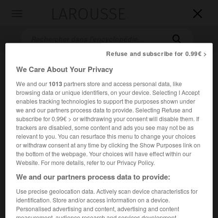
LAROUSSE

Toggle
navigation

Refuse and subscribe for 0.99€ >
We Care About Your Privacy
We and our
1013
partners store and access personal data, like
browsing data or unique identifiers, on your device. Selecting I Accept
enables tracking technologies to support the purposes shown under
we and our partners process data to provide. Selecting Refuse and
subscribe for 0.99€ > or withdrawing your consent will disable them. If
Accueil
>
Encyclopédie [litterature]
>
Ulrich Plenzdorf
trackers are disabled, some content and ads you see may not be as
relevant to you. You can resurface this menu to change your choices
or withdraw consent at any time by clicking the Show Purposes link on
Ulrich
Plenzdorf
the bottom of the webpage. Your choices will have effect within our
Website. For more details, refer to our Privacy Policy.
We and our partners process data to provide:
Use precise geolocation data. Actively scan device characteristics for
Cet article est extrait de l'ouvrage Larousse « Dictionnaire
identification. Store and/or access information on a device.
mondial des littératures ».
Personalised advertising and content, advertising and content
Écrivain allemand (Berlin 1934 – id. 2007).
measurement, audience research and services development.