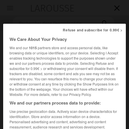
LAROUSSE

Toggle
navigation

Refuse and subscribe for 0.99€ >
We Care About Your Privacy
We and our
1015
partners store and access personal data, like
browsing data or unique identifiers, on your device. Selecting I Accept
enables tracking technologies to support the purposes shown under
we and our partners process data to provide. Selecting Refuse and
subscribe for 0.99€ > or withdrawing your consent will disable them. If
trackers are disabled, some content and ads you see may not be as
Accueil
>
Encyclopédie [litterature]
>
Stig Claesson
relevant to you. You can resurface this menu to change your choices
or withdraw consent at any time by clicking the Show Purposes link on
Stig
Claesson
the bottom of the webpage. Your choices will have effect within our
Website. For more details, refer to our Privacy Policy.
We and our partners process data to provide:
Use precise geolocation data. Actively scan device characteristics for
Cet article est extrait de l'ouvrage Larousse « Dictionnaire
identification. Store and/or access information on a device.
mondial des littératures ».
Personalised advertising and content, advertising and content
measurement, audience research and services development.
Dessinateur et écrivain suédois (Stockholm 1928 – id. 2008).