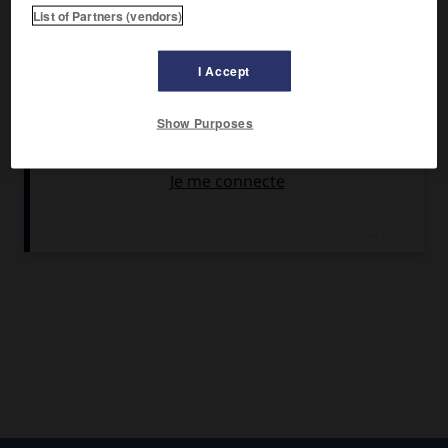
List of Partners (vendors)
C'est le romancier impressionniste de la vie quotidienne de
Stockholm et des campagnes suédoises.
Qui s'occupe
I Accept
encore d'Yngve Frej ?
(1968) met en scène le dieu païen qui
fut révéré en Suède avant l'an mil, et avec lequel le
paganisme a disparu.
Conversations dans un express
(1972),
Show Purposes
Des palmes et des roses
(1975),
Dans l'ombre du boulevard
(1983),
les Jours avant le déjeuner
(1984) ne constituent
qu'une partie de la trentaine de romans de cet auteur
marqué par le refus de l'évolution historique.