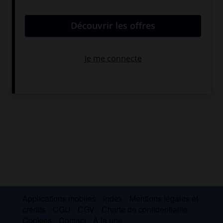
philosophie et l'art, mais qui tend à disparaître. La
civilisation mène à l'éclatement de la personnalité, à
l'assujettissement, à un système de répression dont
l'objectif est de créer un être
« socialement parfait, un
homme mécanique »
. La catastrophe est inévitable.
Witkacy se suicide le 17 septembre 1939, jour où les
Soviétiques envahissent la Pologne.
Applications mobiles
Index
Mentions légales et
crédits
CGU
CGV
Charte de confidentialité
Cookies
Contact
À la une