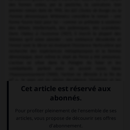
des formes usées, par le pastiche, la caricature. Son
premier roman date de 1910,
les 622 Chutes de Bungo ou la
Femme démoniaque.
Witkiewicz considère le roman – une
forme fourre-tout pour lui – comme un prétexte à soulever
des débats intellectuels, des polémiques, des scandales.
Dans
l'Adieu à l'automne
(1927), il inscrit la plupart des
thèmes qu'il aime aborder : une ambiance décadente et
l'ennui sont le décor où évoluent l'Existence Particulière qui
recherche des expériences métaphysiques et la femme
démoniaque, dont même le shah de Perse a été amoureux.
L'action se situe dans la Pologne du futur et les
combattants parlent avec un accent russe. Dans
l'Inassouvissement
(1930), l'action se déroule à la fin du
e
xx
s., le pays est en pleine décadence, l'érotisme et les
narcotiques connaissent une pleine expansion ; l'armée
chinoise menace, son arme la plus terrible est une pilule
qui rend les gens obéissants. Witkiewicz critique l'ensemble
des courants philosophiques européens (Bergson, Freud, le
phénoménologie, le néopositivisme...). Il considère l'homme
comme un mystère pour lui-même ; l'expérience la plus
importante que peut connaître celui-ci est la faim
métaphysique – autrefois comblée par la religion, la