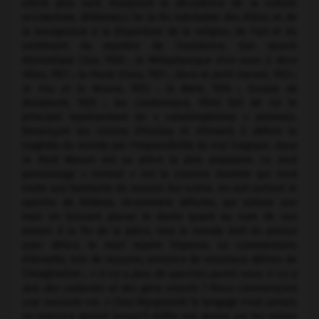
siècle plus tard. Analysant la décadence de la culture
occidentale, Witkiewicz lie la fin inévitable des élites et de
la bourgeoisie à la disparition de la religion, de l'art et du
sentiment du mystère de l'existence. Son œuvre
dramatique (
Eux,
1920 ;
la Métaphysique d'un veau à deux
têtes,
1921 ;
la Poule d'eau,
1921 ;
Dans le petit manoir,
1923 ;
le Fou et la Nonne,
1923 ;
la Mère,
1924 ;
Sonate de
Belzébuth,
1925 ;
les Cordonniers,
1934) fait de lui le
principal représentant du « catastrophisme » polonais.
Devançant les visions d'Huxley et d'Orwell, il définit la
tragédie du monde par l'impossibilité du vrai tragique.
Dans
le Petit Manoir
est sa pièce la plus populaire. Le seul
personnage « normal » est la cousine Annette qui rend
visite aux habitants du manoir. Sur scène, on voit surtout le
spectre de Nibkow, récemment défunte, qui torture son
mari en laissant planer le doute quant au nom de son
amant. À la fin de la pièce, tout le monde boit du poison
avec délice, le mari rejoint l'épouse. Le commentaire
d'Annette, loin de rassurer, annonce de nouveaux délires de
l'imagination :
« Il n'y a plus de spectres parmi nous. Il n'y a
que des cadavres et des gens vivants ? Nous commençons
une nouvelle vie. »
Chez Wyspiański le langage n'est jamais
un exercice gratuit lorsqu'il édifie son œuvre sur les ruines