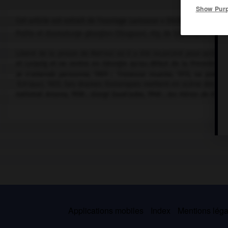
Show Pur
Cet article est extrait de l'ouvrage Larousse « Dictionnaire mondi
Poète et dramaturge géorgien (Djugaani, rég. de Sighnaghi, 1888 – 
Libéré de la prison de Met'exi où il a été incarcéré pour activités
et Leipzig et ne rentre en Géorgie qu'au début de la Première G
Je n'attends personne,
1909 ;
Tristesse muette,
1915, sa poési
Tch'iauri,
1925. Ses drames historiques mettent en scène des hom
national
Arsena,
1936 ;
Giorgi Saak'adze,
1940 ;
les Héros de K'rts'
Applications mobiles
Index
Mentions légal