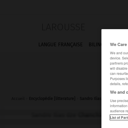
LAROUSSE
We Care 
LANGUE FRANÇAISE
BILINGUES
FLA
We and ou
device. Sel
partners pr
will disabl
can resurfa
Purposes li
details, ref
We and o
Accueil
>
Encyclopédie [litterature]
>
Sandro Ilias dze Chanchiac
Use precise 
information
audience r
Sandro Ilias dze
Chanchiachvili
List of Par