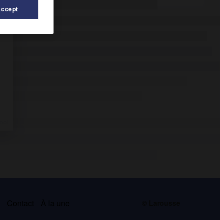
Accept
s
Contact
À la une
© Larousse