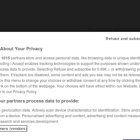
Refuse and subsc
About Your Privacy
SHCARDS
TRADUCTEUR
CONJUGATEUR
ENCYCLOPÉD
r
1015
partners store and access personal data, like browsing data or unique identif
ecting I Accept enables tracking technologies to support the purposes shown unde
ocess data to provide. Selecting Refuse and subscribe for 0.99€ > or withdrawing y
e them. If trackers are disabled, some content and ads you see may not be as relevan
ce this menu to change your choices or withdraw consent at any time by clicking t
nk on the bottom of the webpage. Your choices will have effect within our Website.
er to our Privacy Policy.
ur partners process data to provide:
hvili
geolocation data. Actively scan device characteristics for identification. Store and
 on a device. Personalised advertising and content, advertising and content measu
esearch and services development.
tners (vendors)