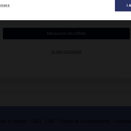
poses
I 
al des littératures ».
Tbilisi 1979).
 révolutionnaires, il étudie de 1911 à 1914 à Zürich, Berne, Berlin
uerre mondiale. D'abord d'inspiration symboliste, « décadente »,
e chante les temps nouveaux,
le Chêne abattu dans la forêt de
mes du peuple dressés contre les féodaux oublieux de l'intérêt
anisi,
1942 ;
les Nuits d'Imérétie,
1948).
es et crédits
CGU
CGV
Charte de confidentialité
Cookie