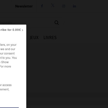
Newsletter




ribe for 0.99€ >
IE
CUISINE
JEUX
LIVRES
iers, on your
r we and our
our consent
t to you. You
he Show
 For more
/or access
rement,