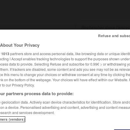
Refuse and subsc
About Your Privacy
SHCARDS
TRADUCTEUR
CONJUGATEUR
ENCYCLOPÉD
r
1013
partners store and access personal data, like browsing data or unique identif
ecting I Accept enables tracking technologies to support the purposes shown unde
ocess data to provide. Selecting Refuse and subscribe for 0.99€ > or withdrawing y
e them. If trackers are disabled, some content and ads you see may not be as relevan
ce this menu to change your choices or withdraw consent at any time by clicking t
nk on the bottom of the webpage. Your choices will have effect within our Website.
er to our Privacy Policy.
ur partners process data to provide:
geolocation data. Actively scan device characteristics for identification. Store and
 on a device. Personalised advertising and content, advertising and content measu
esearch and services development.
tners (vendors)