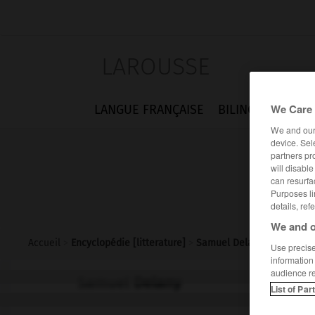
LAROUSSE
We Care 
LANGUE FRANÇAISE
BILINGUES
FLA
We and ou
device. Sel
partners pr
will disabl
can resurfa
Purposes li
details, ref
We and o
Accueil
>
Encyclopédie [litterature]
>
Samuel Delany
Use precise 
information
audience r
Samuel
Delany
List of Par