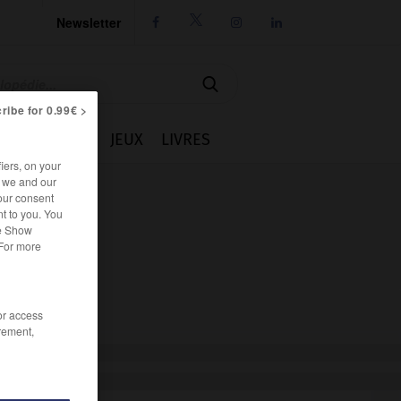
Newsletter




ribe for 0.99€ >
IE
CUISINE
JEUX
LIVRES
iers, on your
r we and our
our consent
t to you. You
he Show
 For more
/or access
rement,