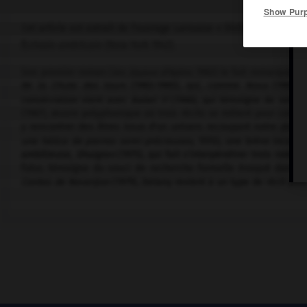
Show Pur
Cet article est extrait de l'ouvrage Larousse « Dictionnaire mondi
Écrivain américain (New York 1942).
Son premier roman (
les Joyaux d'Aptor,
1962) le fait remarquer pou
de
la Chute des tours
(1963-1965), qui, comme
Nova
(1968), 
consécration vient avec
Babel 17
(1966), qui témoigne de son in
(1967), œuvre polyphonique où trois récits se mêlent pour conter
y rencontrer des êtres issus d'un univers recoupant notre plan d
une hélice de pierres semi-précieuses,
1970), une brève incursi
ambitieuse,
Dhalgren
(1975), qui fait s'interpénétrer trois roman
futur, témoigne du souci de recherche formelle évoqué dans so
Contes de Neverÿon
(1979), Delany revient à un type de récit plus