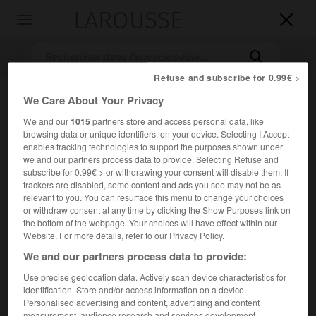
LAROUSSE

Toggle
navigation

Refuse and subscribe for 0.99€ >
We Care About Your Privacy
We and our
1015
partners store and access personal data, like
browsing data or unique identifiers, on your device. Selecting I Accept
enables tracking technologies to support the purposes shown under
we and our partners process data to provide. Selecting Refuse and
subscribe for 0.99€ > or withdrawing your consent will disable them. If
Accueil
>
Encyclopédie [litterature]
>
Roger Frison-Roche
trackers are disabled, some content and ads you see may not be as
relevant to you. You can resurface this menu to change your choices
or withdraw consent at any time by clicking the Show Purposes link on
Roger
Frison-Roche
the bottom of the webpage. Your choices will have effect within our
Website. For more details, refer to our Privacy Policy.
We and our partners process data to provide:
Use precise geolocation data. Actively scan device characteristics for
Cet article est extrait de l'ouvrage Larousse « Dictionnaire
identification. Store and/or access information on a device.
mondial des littératures ».
Personalised advertising and content, advertising and content
Écrivain français (Paris 1906 – id. 1999).
measurement, audience research and services development.