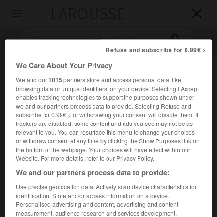
LAROUSSE

Toggle
navigation

Refuse and subscribe for 0.99€ >
We Care About Your Privacy
We and our
1015
partners store and access personal data, like
browsing data or unique identifiers, on your device. Selecting I Accept
enables tracking technologies to support the purposes shown under
we and our partners process data to provide. Selecting Refuse and
subscribe for 0.99€ > or withdrawing your consent will disable them. If
trackers are disabled, some content and ads you see may not be as
Accueil
>
Encyclopédie [litterature]
>
Pseudo-Turpin
relevant to you. You can resurface this menu to change your choices
or withdraw consent at any time by clicking the Show Purposes link on
Pseudo-Turpin
the bottom of the webpage. Your choices will have effect within our
Website. For more details, refer to our Privacy Policy.
We and our partners process data to provide:
Use precise geolocation data. Actively scan device characteristics for
Cet article est extrait de l'ouvrage Larousse « Dictionnaire
identification. Store and/or access information on a device.
mondial des littératures ».
Personalised advertising and content, advertising and content
measurement, audience research and services development.