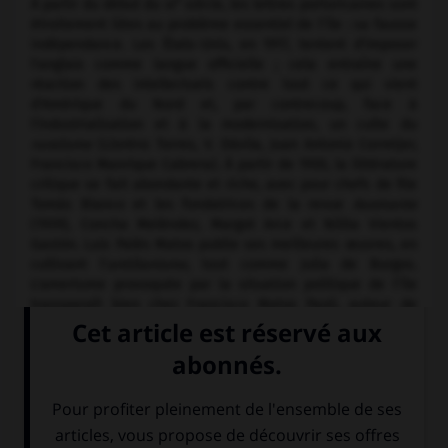
À partir du début du
xx
siècle, les lettres portoricaines sont
étroitement liées au problème essentiel de l'île : sa fausse
indépendance. Les États-Unis, en 1917, tentent d'imposer
l'anglais comme langue officielle ; cela entraîne une
réaction des intellectuels contre tout ce qui vient
d'Amérique du Nord et, par contrecoup, face à
l'industrialisation et à la modernisation, un culte du
ruralisme
(Lloréns Torres, V. Dávila, Juan Antonio Corretjer,
Francisco Manrique Cabrera). À partir de 1930, la littérature
critique se fait abondante et riche, avec pour chefs de file
Tomás Blanco et les fondatrices de la revue
Asomante
(1939), Concha Meléndez, Margot Arce et Nilita Vientos
Gastón. Luis Palés Matos publie ses meilleures œuvres, en
cultivant l'
antillanisme,
tout comme Julia de Burgos.
L'amertume provoquée par la situation politique de l'île
transparaît bien chez Francisco Matos Paoli, auteur de
Chant à la folie,
et chez Luis Hernández Aquino, qui publie
Île de l'angoisse
et fonde la revue
Guajana.
Les
préoccupations patriotiques sont le véritable point
commun des créateurs contemporains. Le poète Pedro Juan
Soto se fit le peintre des Portoricains de l'exil (
Spiks,
1956).
L'exode massif vers New York, Miami ou Chicago est
d'ailleurs un des principaux problèmes actuels d'une île en