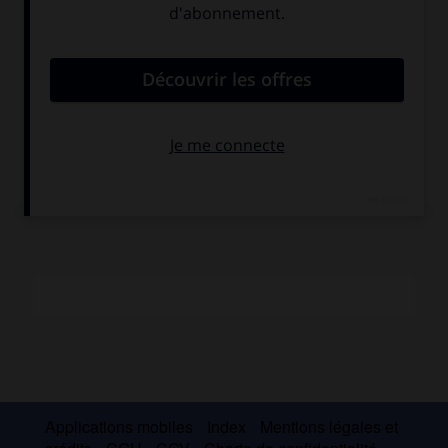
pleine mutation. Plusieurs écrivains portoricains résident à
l'étranger (José Luis Gonzáles, Emilio Díaz Varcarcel) ou
écrivent parfois en anglais (René Marqués)
.
Les plus jeunes
écrivains (Ramos Otero, Carmelo Rodríguez Torres, José Luis
Méndez, Arcadio Díaz Quiñones, Luis Rafael Sánchez),
conscients de cette situation critique, recherchent une
ouverture sur la population et veulent échapper au danger
de l'élitisme.
Applications mobiles
Index
Mentions légales et