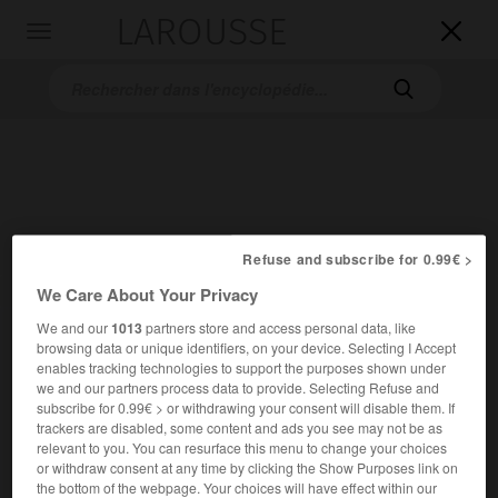
LAROUSSE

Toggle
navigation

Refuse and subscribe for 0.99€ >
Accueil
>
Encyclopédie [litterature]
>
Porto Rico
We Care About Your Privacy
We and our
1013
partners store and access personal data, like
Porto Rico
browsing data or unique identifiers, on your device. Selecting I Accept
enables tracking technologies to support the purposes shown under
we and our partners process data to provide. Selecting Refuse and
subscribe for 0.99€ > or withdrawing your consent will disable them. If
trackers are disabled, some content and ads you see may not be as
Cet article est extrait de l'ouvrage Larousse « Dictionnaire
relevant to you. You can resurface this menu to change your choices
mondial des littératures ».
or withdraw consent at any time by clicking the Show Purposes link on
the bottom of the webpage. Your choices will have effect within our