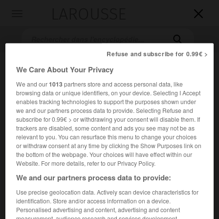
LAROUSSE

Toggle
navigation

Refuse and subscribe for 0.99€ >
We Care About Your Privacy
We and our
1013
partners store and access personal data, like
browsing data or unique identifiers, on your device. Selecting I Accept
enables tracking technologies to support the purposes shown under
we and our partners process data to provide. Selecting Refuse and
subscribe for 0.99€ > or withdrawing your consent will disable them. If
Accueil
>
Encyclopédie [litterature]
>
Pierre Viret
trackers are disabled, some content and ads you see may not be as
relevant to you. You can resurface this menu to change your choices
or withdraw consent at any time by clicking the Show Purposes link on
Pierre
Viret
the bottom of the webpage. Your choices will have effect within our
Website. For more details, refer to our Privacy Policy.
We and our partners process data to provide:
Use precise geolocation data. Actively scan device characteristics for
Cet article est extrait de l'ouvrage Larousse « Dictionnaire
identification. Store and/or access information on a device.
mondial des littératures ».
Personalised advertising and content, advertising and content
Prédicateur et théologien protestant suisse (Orbe 1511 –
measurement, audience research and services development.