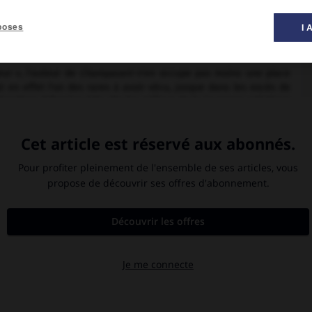
poses
I 
al des littératures ».
ur », l'auteur de
Champavert
n'en occupe pas moins une place
est en effet l'un des rares à avoir vécu, jusque dans les excès de
atiser. Il fascine très vite les milieux de la jeunesse artistique
ie » (Gautier). « Grand-prêtre » du Petit Cénacle, Pétrus est de
me lycanthrope pour inquiéter le bourgeois ; écrivain, il « jette
fonde un périodique éphémère,
la Liberté, journal des arts
(1832-
coles », et lance son
Champavert, contes immoraux
(1833), recueil
 qui ne l'empêchent pas de poursuivre dans la « souffrance » sa
hique (
Madame Putiphar,
1839), dont Janin devait railler « la
mantiques, qui associaient souvent libéralisme esthétique et
tale dont Tzara a pu souligner qu'elle « a ses racines profondes
ériorité dans le rang social et de sa supériorité dans l'ordre
iche dans cette lycanthropie définie comme forme absolue de la
r... Je suis républicain parce que je ne puis être Caraïbe : j'ai
si une indépendance à l'égard des normes en usage : l'écriture
hographiques qui surprennent et arrêtent le lecteur. Quant à
 « pâles couleurs » et aux sentiments languides Borel oppose la
tive directe, aux lieux reposants, les décors sinistres dans la