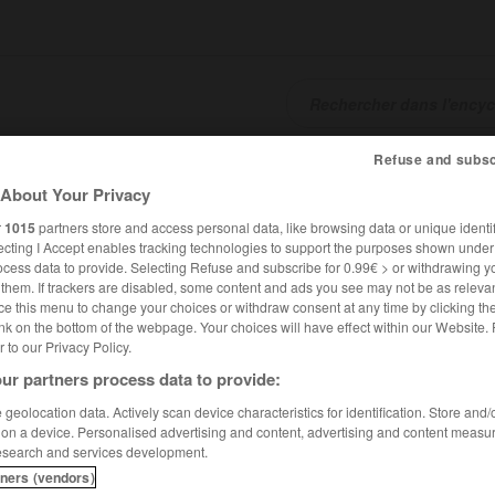
Refuse and subsc
SHCARDS
TRADUCTEUR
CONJUGATEUR
ENCYCLOPÉD
About Your Privacy
r
1015
partners store and access personal data, like browsing data or unique identif
ecting I Accept enables tracking technologies to support the purposes shown unde
ocess data to provide. Selecting Refuse and subscribe for 0.99€ > or withdrawing y
e them. If trackers are disabled, some content and ads you see may not be as relevan
ce this menu to change your choices or withdraw consent at any time by clicking t
nk on the bottom of the webpage. Your choices will have effect within our Website.
er to our Privacy Policy.
ur partners process data to provide:
it Pétrus Borel
geolocation data. Actively scan device characteristics for identification. Store and
 on a device. Personalised advertising and content, advertising and content measu
us
Borel
esearch and services development.
tners (vendors)