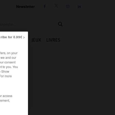
Newsletter




ribe for 0.99€ >
IE
CUISINE
JEUX
LIVRES
iers, on your
r we and our
our consent
t to you. You
he Show
 For more
/or access
rement,