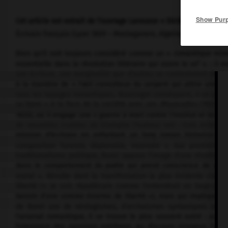
Show Pur
Cet article est extrait de l'ouvrage Larousse « Dictionnaire mondi
Écrivain français (Lyon 1809 – Mostaganem, Algérie, 1859).
Bien qu'il soit toujours considéré comme un « romantique mine
e
essentielle dans la révolution littéraire qui ouvre le
xix
s. : il 
son écriture, une marginalité que d'autres se contentaient de thém
à la manière de « l'œil convoiteux du serpent qui attire une pro
tous les tapages romantiques. Bousingot conséquent, il se procla
sa bave » à la face de la société avec ses
Rhapsodies
(1832), 
1833), où il engage une « guerre à mort contre l'Institut et les É
de nouvelles cruelles où triomphe l'humour noir : trois échecs
mission d'écrivain en enfantant un long roman historico-got
composition funeste, déplorable, insensée ». Aux premiers ro
traditionalisme politique, Borel oppose l'image d'une révolte to
dans le comportement du poète qui prend conscience de son inf
moral ». Révolte dont la manifestation la plus évidente s'aff
liberté (« Je suis républicain comme l'entendrait un loup-cervie
besoin d'une somme énorme de liberté »), mais qui implique aus
de Borel use de néologismes, d'archaïsmes syntaxiques ou ort
l'arsenal romantique, il se trouve le plus souvent outré : aux
fulgurance des passions extrêmes, au discours sirupeux, l'invec