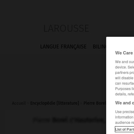
LAROUSSE
LANGUE FRANÇAISE
BILINGUES
FLA
We Care 
We and ou
device. Sel
partners pr
will disabl
can resurfa
Purposes li
details, ref
We and o
Accueil
>
Encyclopédie [litterature]
>
Pierre Borel d Hauterive d
Use precise 
information
Pierre
Borel
d'
Hauterive,
dit Pétr
audience r
List of Par