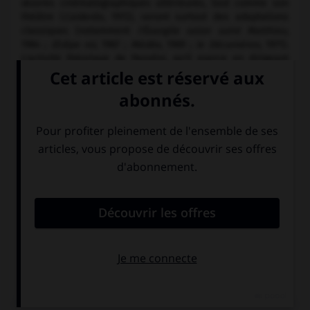
œuvres cinématographiques ultérieures, tout comme son
théâtre (
Calderón,
1972), seront surtout des adaptations
classiques (notamment
l'Évangile selon saint Matthieu,
1964 ;
Œdipe roi,
1967 ;
Médée,
1969 ;
le Décaméron,
1971).
L'activité théorique de Pasolini, qu'il exerce en dirigeant
des revues telles
Nuovi Argomenti
et
Officina
ou en
écrivant des articles dans les journaux, est une partie
fondamentale, sinon la plus significative, de son œuvre. Elle
révèle en effet toute la verve polémique, le courage,
l'anticonformisme de ses choix littéraires, politiques,
existentiels (
Passion et idéologie,
1960 ;
l'Expérience
hérétique,
1972 ;
Écrits corsaires,
1975 ;
Lettres luthériennes,
1977 ;
Descriptions de descriptions,
1979 ;
le Porche de la
mort,
posthume 1988, ainsi que ses anthologies
Poésies
dialectales du vingtième siècle,
1952, et
Chansonnier
italien,
une anthologie de poésie populaire, 1954). Parmi ses
autres écrits inédits, publiés après sa mort, on retiendra
son roman inachevé
Amado mio
(1982), son dernier roman,
Pétrole
(1992), qui suscita encore des polémiques, et les
Pages oubliées,
antérieures à 1950 et qui parurent en 1980.